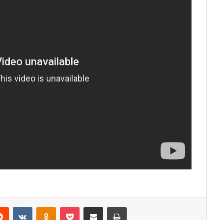
erest
Reddit
VKontakte
Odnoklassniki
Pocket
Share via Email
Print