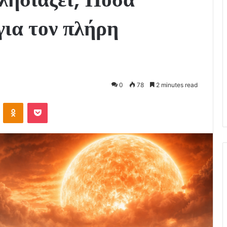
για τον πλήρη
0
78
2 minutes read
VKontakte
Odnoklassniki
Pocket