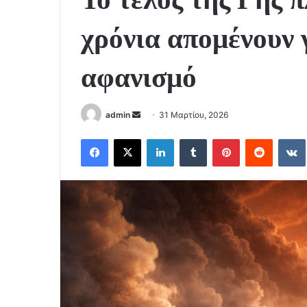
χρόνια απομένουν 
αφανισμό
Send
admin
31 Μαρτίου, 2026
an
Facebook
X
LinkedIn
Tumblr
Pinterest
Reddit
email