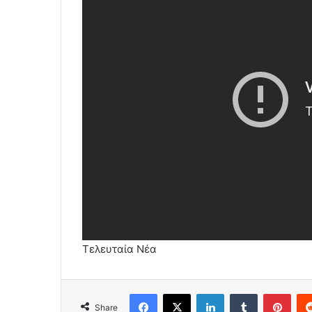
Τελευταία Νέα
Facebook
X
LinkedIn
Tumblr
Pint
Share