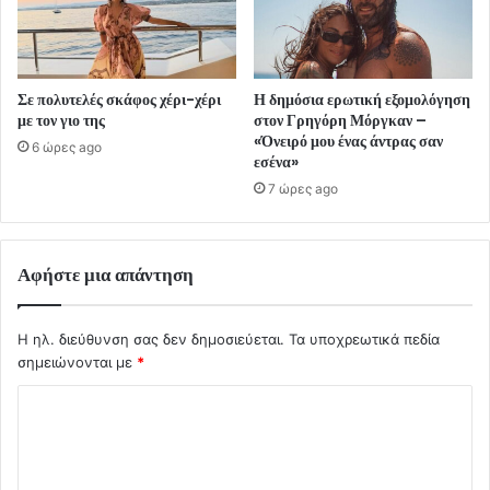
Σε πολυτελές σκάφος χέρι-χέρι
Η δημόσια ερωτική εξομολόγηση
με τον γιο της
στον Γρηγόρη Μόργκαν –
«Όνειρό μου ένας άντρας σαν
6 ώρες ago
εσένα»
7 ώρες ago
Αφήστε μια απάντηση
Η ηλ. διεύθυνση σας δεν δημοσιεύεται.
Τα υποχρεωτικά πεδία
σημειώνονται με
*
Σ
χ
ό