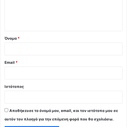
λ
ι
ο
*
Όνομα
*
Email
*
Ιστότοπος
Αποθήκευσε το όνομά μου, email, και τον ιστότοπο μου σε
αυτόν τον πλοηγό για την επόμενη φορά που θα σχολιάσω.