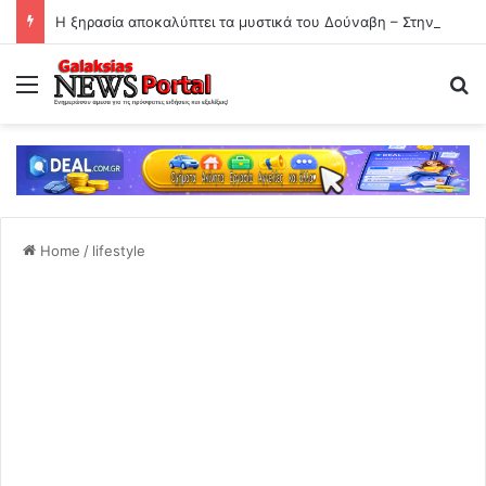
Η ξηρασία αποκαλύπτει τα μυστικά του Δούναβη – Στην επιφάνεια ναζιστικά ναυάγια 80 ετών
Menu
Se
Home
/
lifestyle