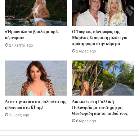
«Ήμουν όλο το βράδυ με ορό,
Ο Τούρκος σύντροφος της
σέρνομαι»
Μαρίνας Σταυράκη μιλάει για
πρώτη φορά στην κάμερα
27 λεπτά ago
2 ώρες ago
Δείτε την απίστευτη σιλουέτα της
Διακοπές στη Γαλλική
ηθοποιού στα 61 της!
Πολυνησία με τον Δημήτρη
Θεοδωρίδη και τα παιδιά τους
3 ώρες ago
6 ώρες ago