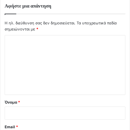
Αφήστε μια απάντηση
Η ηλ. διεύθυνση σας δεν δημοσιεύεται.
Τα υποχρεωτικά πεδία
σημειώνονται με
*
Σ
χ
ό
λ
ι
ο
*
Όνομα
*
Email
*