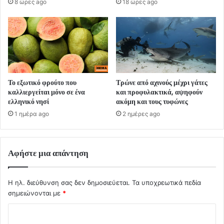
8 ώρες ago
18 ώρες ago
Το εξωτικό φρούτο που
Τρώνε από αχινούς μέχρι γάτες
καλλιεργείται μόνο σε ένα
και προφυλακτικά, αψηφούν
ελληνικό νησί
ακόμη και τους τυφώνες
1 ημέρα ago
2 ημέρες ago
Αφήστε μια απάντηση
Η ηλ. διεύθυνση σας δεν δημοσιεύεται.
Τα υποχρεωτικά πεδία
σημειώνονται με
*
Σ