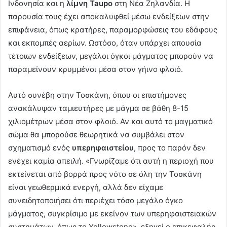
Ινδονησία και η
λίμνη Taupo
στη Νέα Ζηλανδία. Η
παρουσία τους έχει αποκαλυφθεί μέσω ενδείξεων στην
επιφάνεια, όπως κρατήρες, παραμορφώσεις του εδάφους
και εκπομπές αερίων. Ωστόσο, όταν υπάρχει απουσία
τέτοιων ενδείξεων, μεγάλοι όγκοι μάγματος μπορούν να
παραμείνουν κρυμμένοι μέσα στον γήινο φλοιό.
Αυτό συνέβη στην Τοσκάνη, όπου οι επιστήμονες
ανακάλυψαν ταμιευτήρες με μάγμα σε βάθη 8-15
χιλιομέτρων μέσα στον φλοιό. Αν και αυτό το μαγματικό
σώμα θα μπορούσε θεωρητικά να συμβάλει στον
σχηματισμό ενός
υπερηφαιστείου
, προς το παρόν δεν
ενέχει καμία απειλή. «Γνωρίζαμε ότι αυτή η περιοχή που
εκτείνεται από βορρά προς νότο σε όλη την Τοσκάνη
είναι γεωθερμικά ενεργή, αλλά δεν είχαμε
συνειδητοποιήσει ότι περιέχει τόσο μεγάλο όγκο
μάγματος, συγκρίσιμο με εκείνον των υπερηφαιστειακών
συστημάτων, όπως το Yellowstone», εξηγεί ο επικεφαλής