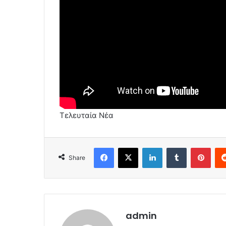
Τελευταία Νέα
Facebook
X
LinkedIn
Tumblr
Pint
Share
admin