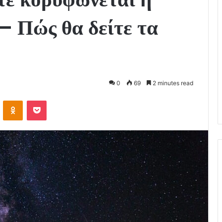
– Πώς θα δείτε τα
0
69
2 minutes read
VKontakte
Odnoklassniki
Pocket