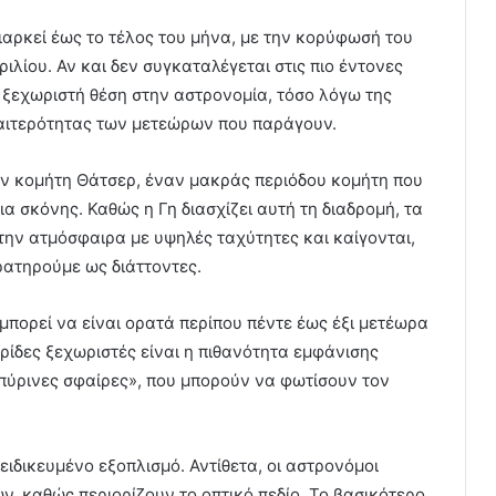
ιαρκεί έως το τέλος του μήνα, με την κορύφωσή του
ιλίου. Αν και δεν συγκαταλέγεται στις πιο έντονες
α ξεχωριστή θέση στην αστρονομία, τόσο λόγω της
διαιτερότητας των μετεώρων που παράγουν.
ον κομήτη Θάτσερ, έναν μακράς περιόδου κομήτη που
α σκόνης. Καθώς η Γη διασχίζει αυτή τη διαδρομή, τα
ην ατμόσφαιρα με υψηλές ταχύτητες και καίγονται,
ρατηρούμε ως διάττοντες.
ς μπορεί να είναι ορατά περίπου πέντε έως έξι μετέωρα
υρίδες ξεχωριστές είναι η πιθανότητα εμφάνισης
πύρινες σφαίρες», που μπορούν να φωτίσουν τον
ιδικευμένο εξοπλισμό. Αντίθετα, οι αστρονόμοι
ν, καθώς περιορίζουν το οπτικό πεδίο. Το βασικότερο