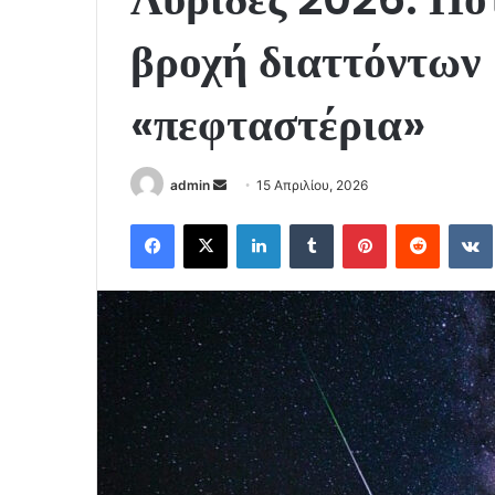
βροχή διαττόντων 
«πεφταστέρια»
Send
admin
15 Απριλίου, 2026
an
Facebook
X
LinkedIn
Tumblr
Pinterest
Reddit
email