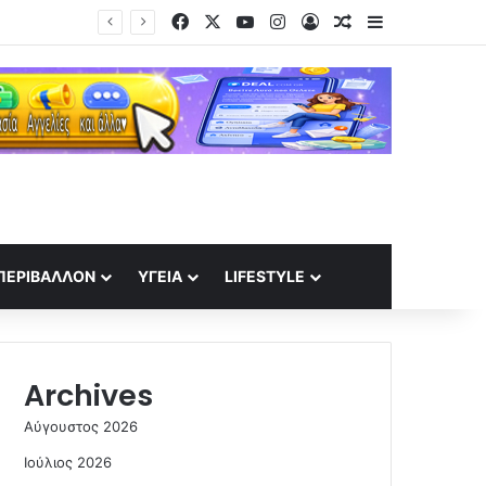
Facebook
X
YouTube
Instagram
Log In
Random Article
Sidebar
Το πλάσμα που ζει στα έγκατα της Γης: Ο «διάβολος-σκώληκας» που αψηφά τους κανόνες της ζωής
ΠΕΡΙΒΆΛΛΟΝ
ΥΓΕΊΑ
LIFESTYLE
Archives
Αύγουστος 2026
Ιούλιος 2026