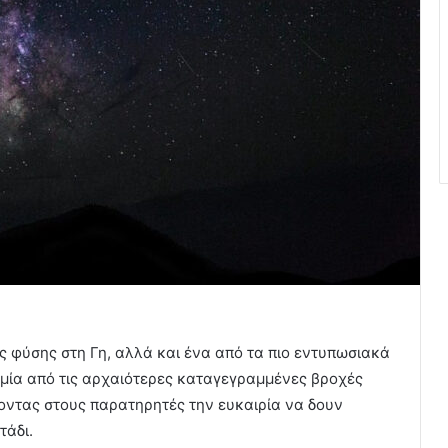
ς φύσης στη Γη, αλλά και ένα από τα πιο εντυπωσιακά
 μία από τις αρχαιότερες καταγεγραμμένες βροχές
οντας στους παρατηρητές την ευκαιρία να δουν
τάδι.