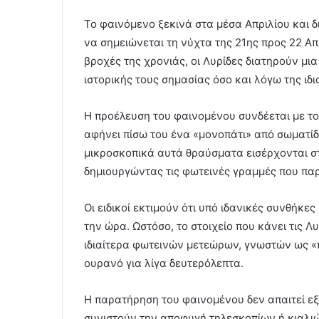
Το φαινόμενο ξεκινά στα μέσα Απριλίου και δ
να σημειώνεται τη νύχτα της 21ης προς 22 Απρ
βροχές της χρονιάς, οι Λυρίδες διατηρούν μι
ιστορικής τους σημασίας όσο και λόγω της ι
Η προέλευση του φαινομένου συνδέεται με τ
αφήνει πίσω του ένα «μονοπάτι» από σωματίδι
μικροσκοπικά αυτά θραύσματα εισέρχονται στ
δημιουργώντας τις φωτεινές γραμμές που πα
Οι ειδικοί εκτιμούν ότι υπό ιδανικές συνθήκε
την ώρα. Ωστόσο, το στοιχείο που κάνει τις Λ
ιδιαίτερα φωτεινών μετεώρων, γνωστών ως «
ουρανό για λίγα δευτερόλεπτα.
Η παρατήρηση του φαινομένου δεν απαιτεί εξε
συνιστούν την αποφυγή τηλεσκοπίων ή κιαλιώ