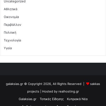
Uncategorized
Αθλητικά
Οικονομία
Περιβάλλον
Πολιτική
Τεχνολογία
Υγεία
galaksias.gr © Copyright 2026, All Rights Reserved |
sakkas
projects
| Hosted by
realhosting.gr
Galaksias.gr
Τοπικές Είδησης
Κυπριακά Νέα