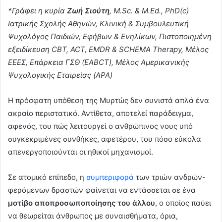
*Γράφει η κυρία
Ζωή Σιούτη
, M.Sc. & M.Ed., PhD(c)
Ιατρικής Σχολής Αθηνών, Κλινική & Συμβουλευτική
Ψυχολόγος Παιδιών, Εφήβων & Ενηλίκων, Πιστοποιημένη
εξειδίκευση CBT, ACT, EMDR & SCHEMA Therapy, Μέλος
ΕΕΕΣ, Επάρκεια ΓΣΘ (EABCT), Mέλος Αμερικανικής
Ψυχολογικής Εταιρείας (APA)
Η πρόσφατη υπόθεση της Μυρτώς δεν συνιστά απλά ένα
ακραίο περιστατικό. Αντίθετα, αποτελεί παράδειγμα,
αφενός, του πώς λειτουργεί ο ανθρώπινος νους υπό
συγκεκριμένες συνθήκες, αφετέρου, του πόσο εύκολα
απενεργοποιούνται οι ηθικοί μηχανισμοί.
Σε ατομικό επίπεδο, η
συμπεριφορά
των τριών ανδρών-
φερόμενων δραστών φαίνεται να εντάσσεται σε ένα
μοτίβο αποπροσωποποίησης του άλλου
, ο οποίος παύει
να θεωρείται άνθρωπος με συναισθήματα, όρια,