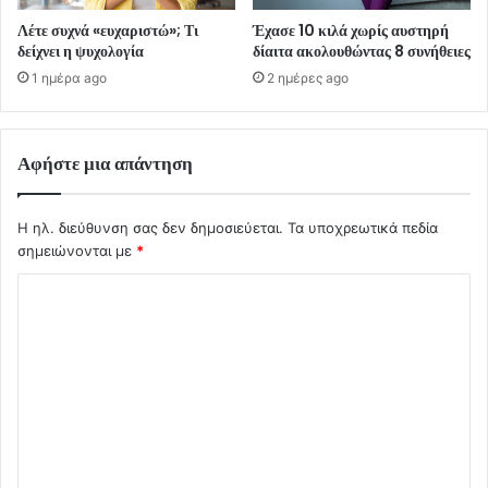
Λέτε συχνά «ευχαριστώ»; Τι
Έχασε 10 κιλά χωρίς αυστηρή
δείχνει η ψυχολογία
δίαιτα ακολουθώντας 8 συνήθειες
1 ημέρα ago
2 ημέρες ago
Αφήστε μια απάντηση
Η ηλ. διεύθυνση σας δεν δημοσιεύεται.
Τα υποχρεωτικά πεδία
σημειώνονται με
*
Σ
χ
ό
λ
ι
ο
*