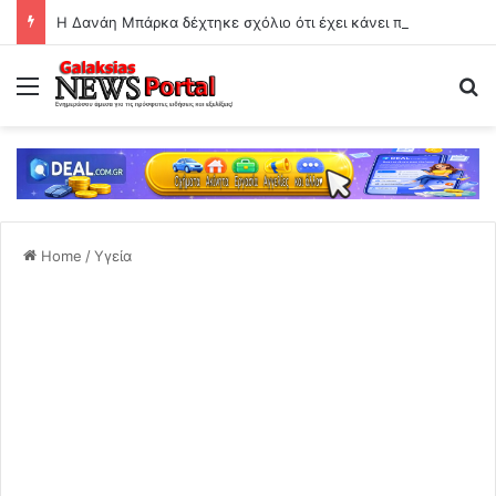
Η Δανάη Μπάρκα δέχτηκε σχόλιο ότι έχει κάνει πλαστική επέμβαση!
Menu
Se
Home
/
Υγεία