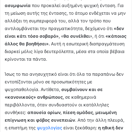
ασυμφωνία
που προκαλεί αυξημένη ψυχική ένταση. Για
τη μείωση αυτής της έντασης, το άτομο ενδέχεται να μην
αλλάξει τη συμπεριφορά του, αλλά τον τρόπο που
αντιλαμβάνεται την πραγματικότητα, δεχόμενο ότι
«δεν
είναι κάτι τόσο σοβαρό»,
«
θα συνέλθει
», ή ότι
«κάποιος
άλλος θα βοηθήσει».
Αυτή η εσωτερική διαπραγμάτευση
διαρκεί μόλις λίγα δευτερόλεπτα, μέσα στα οποία βέβαια
κρίνονται τα πάντα.
Ίσως το πιο ανησυχητικό είναι ότι όλα τα παραπάνω δεν
εντοπίζονται μόνο σε προσωπικότητες με
ψυχοπαθολογία. Αντίθετα,
συμβαίνουν και σε
«κανονικούς» ανθρώπους,
σε καθημερινά
περιβάλλοντα, όταν συνδυαστούν οι κατάλληλες
συνθήκες:
απουσία ορίων, πίεση ομάδας, μειωμένη
επίγνωση και φόβος συνεπειών
. Από την άλλη πλευρά,
η επιστήμη της
ψυχολογίας
είναι ξεκάθαρη:
η ηθική δεν