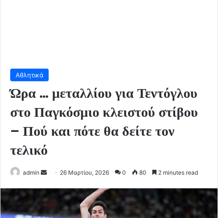
Αθλητικά
Ώρα … μεταλλίου για Τεντόγλου
στο Παγκόσμιο κλειστού στίβου
– Πού και πότε θα δείτε τον
τελικό
Send
admin
26 Μαρτίου, 2026
0
80
2 minutes read
an
email