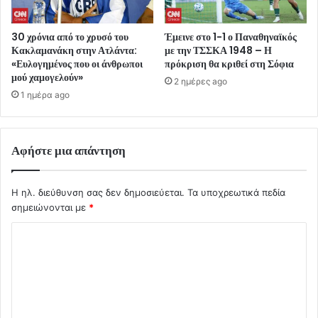
30 χρόνια από το χρυσό του
Έμεινε στο 1-1 ο Παναθηναϊκός
Κακλαμανάκη στην Ατλάντα:
με την ΤΣΣΚΑ 1948 – Η
«Ευλογημένος που οι άνθρωποι
πρόκριση θα κριθεί στη Σόφια
μού χαμογελούν»
2 ημέρες ago
1 ημέρα ago
Αφήστε μια απάντηση
Η ηλ. διεύθυνση σας δεν δημοσιεύεται.
Τα υποχρεωτικά πεδία
σημειώνονται με
*
Σ
χ
ό
λ