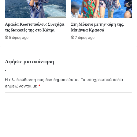
Αμαλία Κωστοπούλου: Συνεχίζει
Στη Μύκονο με την κόρη της,
τις διακοπές της στο Κάπρι
Μπιάνκα Κρασσά
5 ώρες ago
7 ώρες ago
Αφήστε μια απάντηση
Η ηλ. διεύθυνση σας δεν δημοσιεύεται.
Τα υποχρεωτικά πεδία
σημειώνονται με
*
Σ
χ
ό
λ
ι