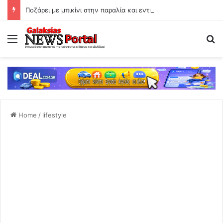
Ποζάρει με μπικίνι στην παραλία και εντυπωσιάζει με το κορμί της!
Menu
Se
Home
/
lifestyle