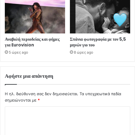
Αναβολή περιοδείας και φήμες
Σπάνια φωτογραφία με τον 5,5
για Eurovision
μηνών γιο του
5 ώρες ago
8 ώρες ago
Αφήστε μια απάντηση
Η ηλ. διεύθυνση σας δεν δημοσιεύεται.
Τα υποχρεωτικά πεδία
σημειώνονται με
*
Σ
χ
ό