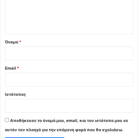
λ
ι
ο
*
Όνομα
*
Email
*
Ιστότοπος
Αποθήκευσε το όνομά μου, email, και τον ιστότοπο μου σε
αυτόν τον πλοηγό για την επόμενη φορά που θα σχολιάσω.