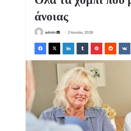
άνοιας
Send
admin
2 Ιουνίου, 2026
an
Facebook
X
LinkedIn
Tumblr
Pinterest
Reddit
email