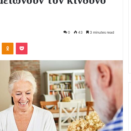
0
43
3 minutes read
VKontakte
Odnoklassniki
Pocket