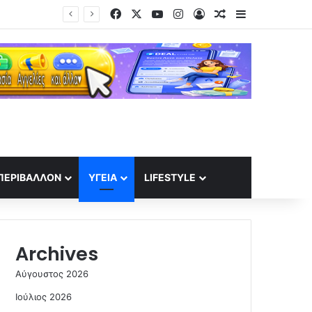
Facebook
X
YouTube
Instagram
Log In
Random Article
Sidebar
ΣΕΦ: Το Ελεγκτικό ακύρωσε τον διαγωνισμό για ενεργειακη αναβάθμιση – Ορισε νέο για τις 10 Σεπτέμβρη
ΠΕΡΙΒΆΛΛΟΝ
ΥΓΕΊΑ
LIFESTYLE
Archives
Αύγουστος 2026
Ιούλιος 2026