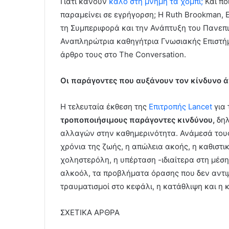
Γιατί κάνουν
καλό στη μνήμη τα χόμπι;
Και πο
παραμείνει σε εγρήγορση; Η Ruth Brookman, 
τη Συμπεριφορά και την Ανάπτυξη του Πανεπισ
Αναπληρώτρια καθηγήτρια Γνωσιακής Επιστήμ
άρθρο τους στο The Conversation.
Οι παράγοντες που αυξάνουν τον κίνδυνο ά
Η τελευταία έκθεση της
Επιτροπής Lancet
για 
τροποποιήσιμους παράγοντες κινδύνου,
δηλ
αλλαγών στην καθημερινότητα. Ανάμεσά τους
χρόνια της ζωής, η απώλεια ακοής, η καθιστι
χοληστερόλη, η υπέρταση -ιδιαίτερα στη μέσ
αλκοόλ, τα προβλήματα όρασης που δεν αντιμ
τραυματισμοί στο κεφάλι, η κατάθλιψη και η
ΣΧΕΤΙΚΑ ΑΡΘΡΑ