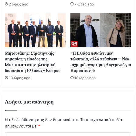
2 ώρες ago
7 ώρες ago
Μητσοτάκης: Στρατηγικής
«Η Ελπίδα πεθαίνει μεν
σημασίας η είσοδος της
τελευταία, αλλά πεθαίνει» – Νέα
Meridiam στην ηλεκτρική
αιχμηρή ανάρτηση Αυγερινού για
διασύνδεση Ελλάδας- Κύπρου
Καρυστιανού
13 ώρες ago
18 ώρες ago
Αφήστε μια απάντηση
Η ηλ. διεύθυνση σας δεν δημοσιεύεται.
Τα υποχρεωτικά πεδία
σημειώνονται με
*