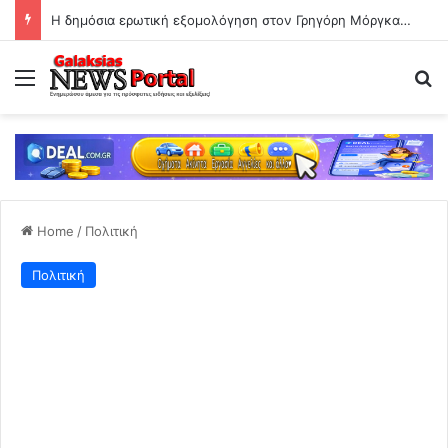
Η δημόσια ερωτική εξομολόγηση στον Γρηγόρη Μόργκαν – «Όνειρό μου ένας άντρας σαν εσένα»
Menu
Se
Home
/
Πολιτική
Πολιτική