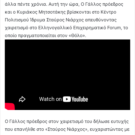
άλλα πέντε χρόνια. Αυτή την ώρα, Ο Γάλλος πρόεδρος
και ο Κυριάκος Μητσοτάκης βρίσκονται στο Κέντρο
Πολιτισμού Ίδρυμα Σταύρος Νιάρχος απευθύνοντας
χαιρετισμό στο Ελληνογαλλικό Επιχειρηματικό Forum, το
οποίο πραγματοποιείται στον «Θόλο».
Ο Γάλλος πρόεδρος στον χαιρετισμό του δήλωσε ευτυχής
που επανήλθε στο «Σταύρος Νιάρχος», ευχαριστώντας με