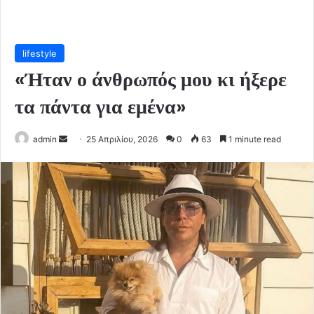
lifestyle
«Ήταν ο άνθρωπός μου κι ήξερε
τα πάντα για εμένα»
Send
admin
25 Απριλίου, 2026
0
63
1 minute read
an
email