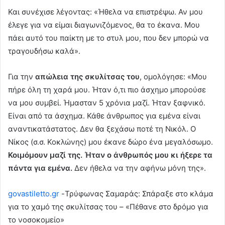
Και συνέχισε λέγοντας: «Ήθελα να επιστρέψω. Αν μου
έλεγε για να είμαι διαγωνιζόμενος, θα το έκανα. Μου
πάει αυτό του παίκτη με το στυλ μου, που δεν μπορώ να
τραγουδήσω καλά».
Για την
απώλεια της σκυλίτσας του
, ομολόγησε: «Μου
πήρε όλη τη χαρά μου. Ήταν ό,τι πιο άσχημο μπορούσε
να μου συμβεί. Ήμασταν 5 χρόνια μαζί. Ήταν ξαφνικό.
Είναι από τα άσχημα. Κάθε άνθρωπος για εμένα είναι
αναντικατάστατος. Δεν θα ξεχάσω ποτέ τη Νικόλ. Ο
Νίκος (σ.σ. Κοκλώνης) μου έκανε δώρο ένα μεγαλόσωμο.
Κοιμόμουν μαζί της. Ήταν ο άνθρωπός μου κι ήξερε τα
πάντα για εμένα.
Δεν ήθελα να την αφήνω μόνη της».
govastiletto.gr
-Τρύφωνας Σαμαράς: Σπάραξε στο κλάμα
για το χαμό της σκυλίτσας του – «Πέθανε στο δρόμο για
το νοσοκομείο»