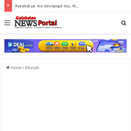
Αγκαλιά με την σύντροφό του, Kristen Toms σε βραδινή έξοδο στην Ελβετία
Menu
Se
Home
/
lifestyle