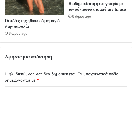
Η αδημοσίευτη φωτογραφία με
τον σύντροφό της από την Ίμπιζα
9 ώρες ago
Οι πόζες της ηθοποιού με μαγιό
στην παραλία
6 ώρες ago
Αφήστε μια απάντηση
Η ηλ. διεύθυνση σας δεν δημοσιεύεται.
Τα υποχρεωτικά πεδία
σημειώνονται με
*
Σ
χ
ό
λ
ι