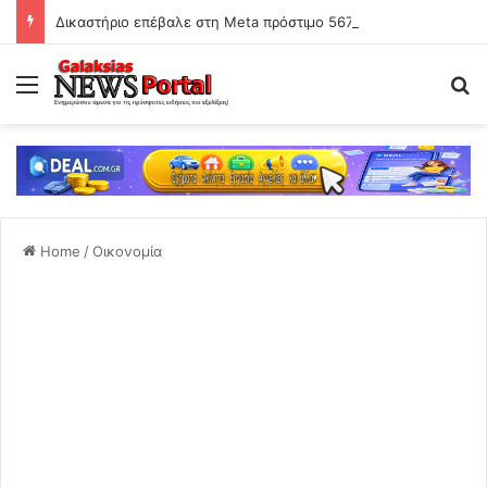
Δικαστήριο επέβαλε στη Meta πρόστιμο 567 εκατ. δολαρίων για βλάβες σε ανήλικους χρήστες -Τη χαρακτήρισε «δημόσια όχληση»
Menu
Se
Home
/
Οικονομία