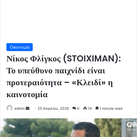
Οικονομία
Νίκος Φλίγκος (STOIXIMAN):
Το υπεύθυνο παιχνίδι είναι
προτεραιότητα – «Κλειδί» η
καινοτομία
Send
admin
25 Απριλίου, 2026
0
74
1 minute read
an
email