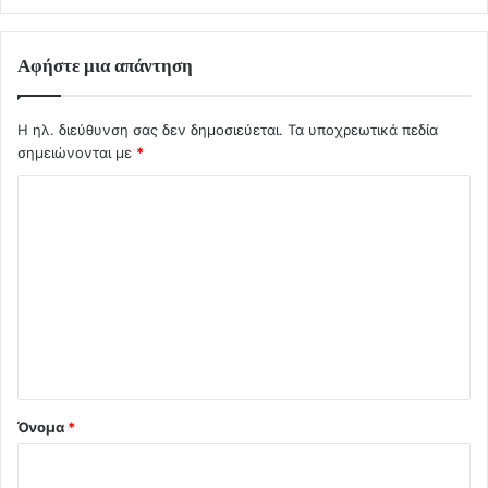
Αφήστε μια απάντηση
Η ηλ. διεύθυνση σας δεν δημοσιεύεται.
Τα υποχρεωτικά πεδία
σημειώνονται με
*
Σ
χ
ό
λ
ι
ο
*
Όνομα
*