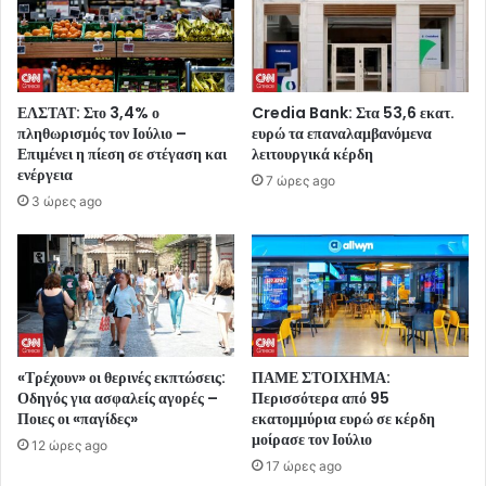
ΕΛΣΤΑΤ: Στο 3,4% ο
Credia Bank: Στα 53,6 εκατ.
πληθωρισμός τον Ιούλιο –
ευρώ τα επαναλαμβανόμενα
Επιμένει η πίεση σε στέγαση και
λειτουργικά κέρδη
ενέργεια
7 ώρες ago
3 ώρες ago
«Τρέχουν» οι θερινές εκπτώσεις:
ΠΑΜΕ ΣΤΟΙΧΗΜΑ:
Οδηγός για ασφαλείς αγορές –
Περισσότερα από 95
Ποιες οι «παγίδες»
εκατομμύρια ευρώ σε κέρδη
μοίρασε τον Ιούλιο
12 ώρες ago
17 ώρες ago