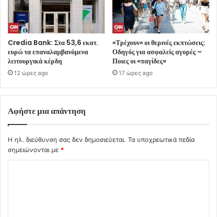
Credia Bank: Στα 53,6 εκατ.
«Τρέχουν» οι θερινές εκπτώσεις:
ευρώ τα επαναλαμβανόμενα
Οδηγός για ασφαλείς αγορές –
λειτουργικά κέρδη
Ποιες οι «παγίδες»
12 ώρες ago
17 ώρες ago
Αφήστε μια απάντηση
Η ηλ. διεύθυνση σας δεν δημοσιεύεται.
Τα υποχρεωτικά πεδία
σημειώνονται με
*
Σ
χ
ό
λ