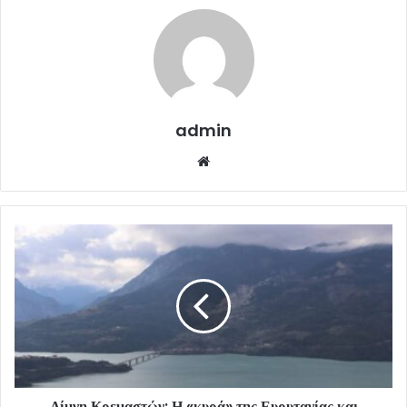
admin
Website
Λίμνη Κρεμαστών: Η «κυρά» της Ευρυτανίας και