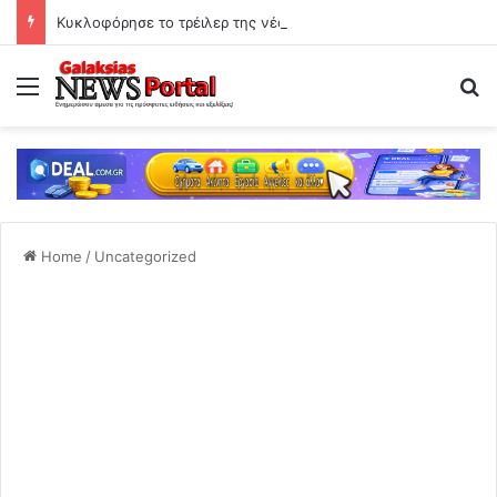
Κυκλοφόρησε το τρέιλερ της νέας δραματικής σειράς του Mega
Menu
Se
Home
/
Uncategorized