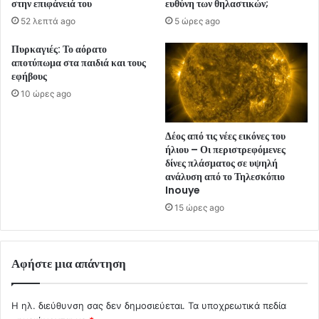
στην επιφάνειά του
ευθύνη των θηλαστικών;
52 λεπτά ago
5 ώρες ago
Πυρκαγιές: Το αόρατο
αποτύπωμα στα παιδιά και τους
εφήβους
10 ώρες ago
Δέος από τις νέες εικόνες του
ήλιου – Οι περιστρεφόμενες
δίνες πλάσματος σε υψηλή
ανάλυση από το Τηλεσκόπιο
Inouye
15 ώρες ago
Αφήστε μια απάντηση
Η ηλ. διεύθυνση σας δεν δημοσιεύεται.
Τα υποχρεωτικά πεδία