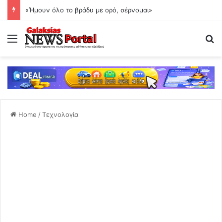
«Ήμουν όλο το βράδυ με ορό, σέρνομαι»
Menu
Se
Home
/
Τεχνολογία