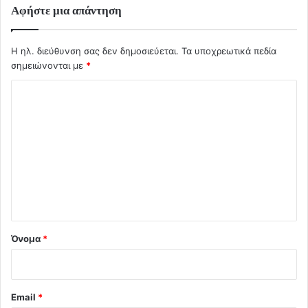
Αφήστε μια απάντηση
Η ηλ. διεύθυνση σας δεν δημοσιεύεται.
Τα υποχρεωτικά πεδία
σημειώνονται με
*
Σ
χ
ό
λ
ι
ο
*
Όνομα
*
Email
*