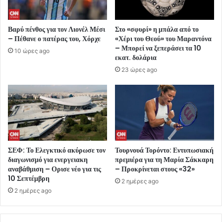
Βαρύ πένθος για τον Λιονέλ Μέσι
Στο «σφυρί» η μπάλα από το
– Πέθανε ο πατέρας του, Χόρχε
«Χέρι του Θεού» του Μαραντόνα
– Μπορεί να ξεπεράσει τα 10
10 ώρες ago
εκατ. δολάρια
23 ώρες ago
ΣΕΦ: Το Ελεγκτικό ακύρωσε τον
Τουρνουά Τορόντο: Εντυπωσιακή
διαγωνισμό για ενεργειακη
πρεμιέρα για τη Μαρία Σάκκαρη
αναβάθμιση – Ορισε νέο για τις
– Προκρίνεται στους «32»
10 Σεπτέμβρη
2 ημέρες ago
2 ημέρες ago