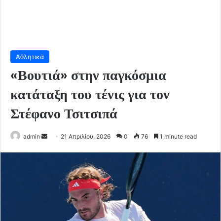
Αθλητικά
«Βουτιά» στην παγκόσμια
κατάταξη του τένις για τον
Στέφανο Τσιτσιπά
Send
admin
21 Απριλίου, 2026
0
76
1 minute read
an
email