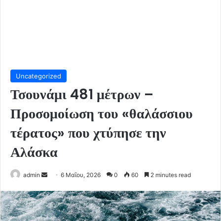
Uncategorized
Τσουνάμι 481 μέτρων –
Προσομοίωση του «θαλάσσιου
τέρατος» που χτύπησε την
Αλάσκα
Send
admin
6 Μαΐου, 2026
0
60
2 minutes read
an
email