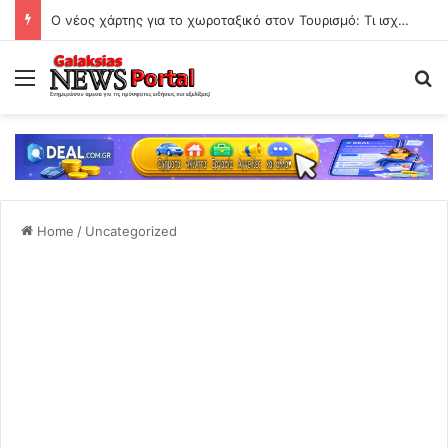
Ο νέος χάρτης για το χωροταξικό στον Τουρισμό: Τι ισχύει για νησιά και βραχυχρόνιες μισθώσεις
Menu
Se
Home
/
Uncategorized