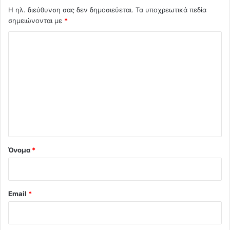
Η ηλ. διεύθυνση σας δεν δημοσιεύεται.
Τα υποχρεωτικά πεδία
σημειώνονται με
*
Σ
χ
ό
λ
ι
ο
*
Όνομα
*
Email
*