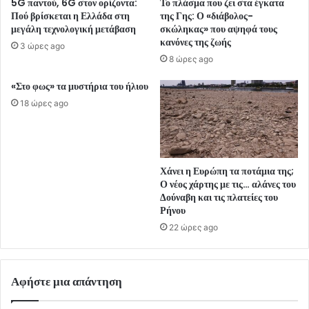
5G παντού, 6G στον ορίζοντα:
Το πλάσμα που ζει στα έγκατα
Πού βρίσκεται η Ελλάδα στη
της Γης: Ο «διάβολος-
μεγάλη τεχνολογική μετάβαση
σκώληκας» που αψηφά τους
κανόνες της ζωής
3 ώρες ago
8 ώρες ago
«Στο φως» τα μυστήρια του ήλιου
18 ώρες ago
Χάνει η Ευρώπη τα ποτάμια της;
Ο νέος χάρτης με τις… αλάνες του
Δούναβη και τις πλατείες του
Ρήνου
22 ώρες ago
Αφήστε μια απάντηση