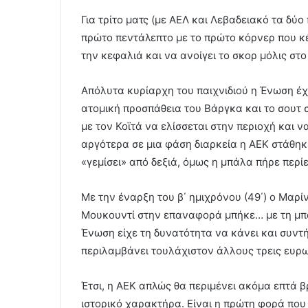
Για τρίτο ματς (με ΑΕΛ και Λεβαδειακό τα δύ
πρώτο πεντάλεπτο με το πρώτο κόρνερ που κέ
την κεφαλιά και να ανοίγει το σκορ μόλις στο 
Απόλυτα κυρίαρχη του παιχνιδιού η Ένωση έχ
ατομική προσπάθεια του Βάργκα και το σουτ σ
με τον Κοϊτά να ελίσσεται στην περιοχή και 
αργότερα σε μια φάση διαρκεία η ΑΕΚ στάθη
«γεμίσει» από δεξιά, όμως η μπάλα πήρε περί
Με την έναρξη του β΄ ημιχρόνου (49΄) ο Μαρί
Μουκουντί στην επαναφορά μπήκε… με τη μπάλ
Ένωση είχε τη δυνατότητα να κάνει και συντ
περιλαμβάνει τουλάχιστον άλλους τρεις ευρ
Έτσι, η ΑΕΚ απλώς θα περιμένει ακόμα επτά β
ιστορικό χαρακτήρα. Είναι η πρώτη φορά που