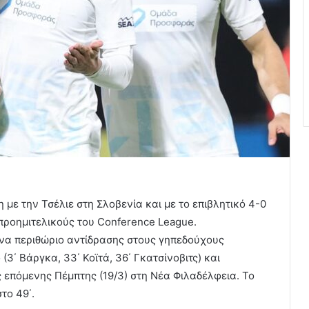
με την Τσέλιε στη Σλοβενία και με το επιβλητικό 4-0
προημιτελικούς του Conference League.
να περιθώριο αντίδρασης στους γηπεδούχους
3΄ Βάργκα, 33΄ Κοϊτά, 36΄ Γκατσίνοβιτς) και
ς επόμενης Πέμπτης (19/3) στη Νέα Φιλαδέλφεια. Το
το 49΄.