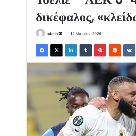
δικέφαλος, «κλείδ
Send
admin
14 Μαρτίου, 2026
an
Facebook
X
LinkedIn
Tumblr
Pinterest
Reddit
email