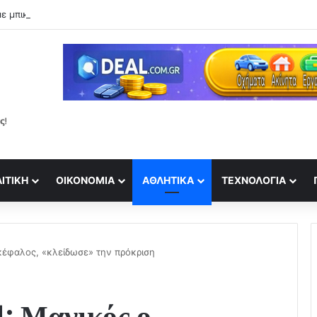
ε μπικίνι στην παραλία και εντυπωσιάζει με το κορμί της!
ΙΤΙΚΉ
ΟΙΚΟΝΟΜΊΑ
ΑΘΛΗΤΙΚΆ
ΤΕΧΝΟΛΟΓΊΑ
ικέφαλος, «κλείδωσε» την πρόκριση
: Μαγικός ο