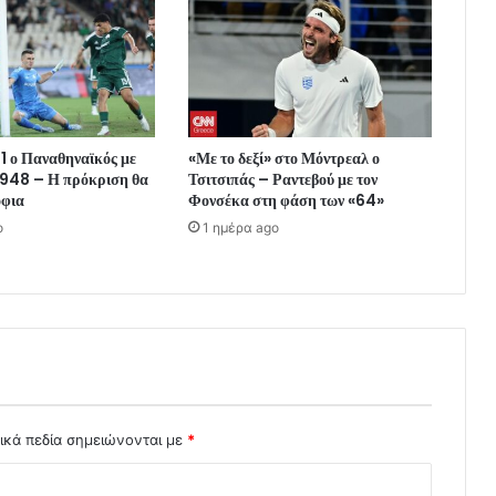
-1 ο Παναθηναϊκός με
«Με το δεξί» στο Μόντρεαλ ο
948 – Η πρόκριση θα
Τσιτσιπάς – Ραντεβού με τον
όφια
Φονσέκα στη φάση των «64»
o
1 ημέρα ago
ικά πεδία σημειώνονται με
*