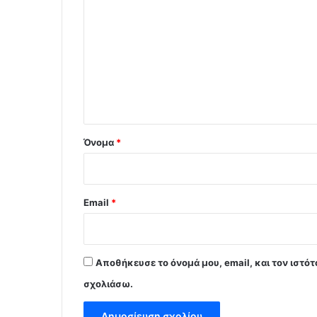
χ
ό
λ
ι
ο
*
Όνομα
*
Email
*
Αποθήκευσε το όνομά μου, email, και τον ιστό
σχολιάσω.