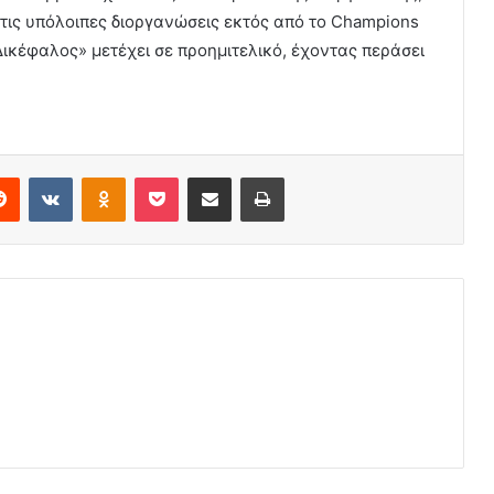
τις υπόλοιπες διοργανώσεις εκτός από το Champions
Δικέφαλος» μετέχει σε προημιτελικό, έχοντας περάσει
erest
Reddit
VKontakte
Odnoklassniki
Pocket
Share via Email
Print