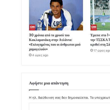
30 χρόνια από το χρυσό του
Έμεινε στο 1
Κακλαμανάκη στην Ατλάντα:
την ΤΣΣΚΑ 1
«Ευλογημένος που οι άνθρωποι μού
κριθεί στη Σ
χαμογελούν»
17 ώρες ag
4 ώρες ago
Αφήστε μια απάντηση
Η ηλ. διεύθυνση σας δεν δημοσιεύεται.
Τα υποχρεωτ
Σ