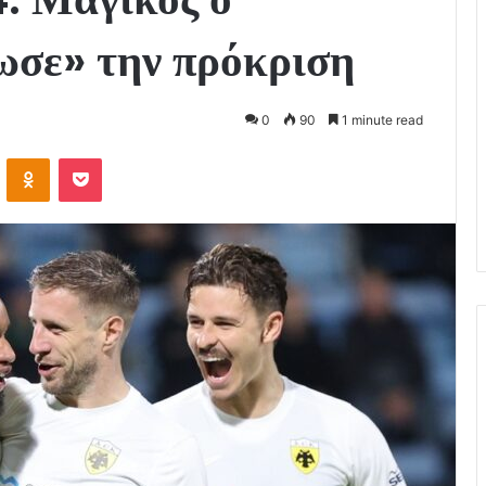
ωσε» την πρόκριση
0
90
1 minute read
VKontakte
Odnoklassniki
Pocket