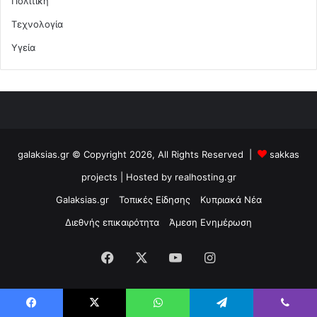
Πολιτική
Τεχνολογία
Υγεία
galaksias.gr © Copyright 2026, All Rights Reserved |
sakkas
projects
| Hosted by
realhosting.gr
Galaksias.gr
Τοπικές Είδησης
Κυπριακά Νέα
Διεθνής επικαιρότητα
Άμεση Ενημέρωση
Facebook
X
YouTube
Instagram
Facebook
X
WhatsApp
Telegram
Viber