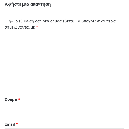
Αφήστε μια απάντηση
Η ηλ. διεύθυνση σας δεν δημοσιεύεται.
Τα υποχρεωτικά πεδία
σημειώνονται με
*
Σ
χ
ό
λ
ι
ο
*
Όνομα
*
Email
*