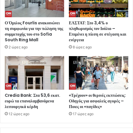
Ο Όμιλος Fourlis ανακοινώνει
ΕΛΣΤΑΤ: Στο 3,4% ο
τη συμφωνία για την πώληση της
πληθωρισμός τον Ιούλιο –
συμμετοχής του στο Sofia
Επιμένει η πίεση σε στέγαση και
South Ring Mall
ενέργεια
2 ώρες ago
8 ώρες ago
Credia Bank: Στα 53,6 εκατ.
«Τρέχουν» οι θερινές εκπτώσεις:
ευρώ τα επαναλαμβανόμενα
Οδηγός για ασφαλείς αγορές –
λειτουργικά κέρδη
Ποιες οι «παγίδες»
12 ώρες ago
17 ώρες ago