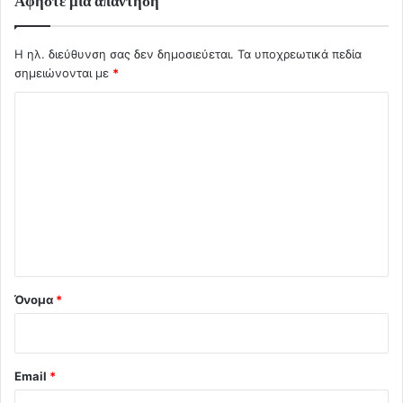
Αφήστε μια απάντηση
Η ηλ. διεύθυνση σας δεν δημοσιεύεται.
Τα υποχρεωτικά πεδία
σημειώνονται με
*
Σ
χ
ό
λ
ι
ο
*
Όνομα
*
Email
*