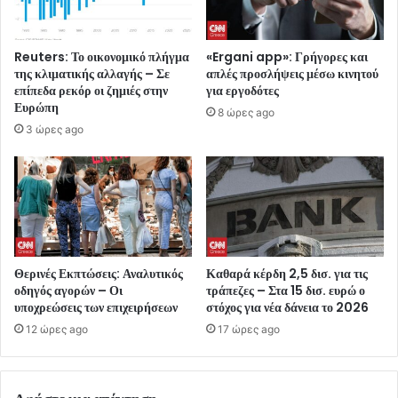
Reuters: Το οικονομικό πλήγμα
«Ergani app»: Γρήγορες και
της κλιματικής αλλαγής – Σε
απλές προσλήψεις μέσω κινητού
επίπεδα ρεκόρ οι ζημιές στην
για εργοδότες
Ευρώπη
8 ώρες ago
3 ώρες ago
Θερινές Εκπτώσεις: Αναλυτικός
Καθαρά κέρδη 2,5 δισ. για τις
οδηγός αγορών – Οι
τράπεζες – Στα 15 δισ. ευρώ ο
υποχρεώσεις των επιχειρήσεων
στόχος για νέα δάνεια το 2026
12 ώρες ago
17 ώρες ago