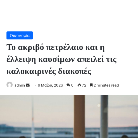
Οικονομία
Το ακριβό πετρέλαιο και η
έλλειψη καυσίμων απειλεί τις
καλοκαιρινές διακοπές
Send
admin
9 Μαΐου, 2026
0
72
2 minutes read
an
email