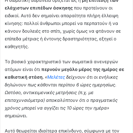
Η σωματική αδράνεια ορίζεται ως η
μη επίτευξη των
ελάχιστων επιπέδων άσκησης
που προτείνουν οι
ειδικοί. Αυτό δεν σημαίνει απαραίτητα πλήρη έλλειψη
κίνησης: πολλοί άνθρωποι μπορεί να περπατούν ή να
κάνουν δουλειές στο σπίτι, χωρίς όμως να φτάνουν σε
επίπεδα μέτριας ή έντονης δραστηριότητας, εξηγεί ο
καθηγητής.
Το βασικό χαρακτηριστικό των σωματικά ανενεργών
ατόμων είναι ότι
περνούν μεγάλο μέρος της ημέρας σε
καθιστική στάση.
«
Μελέτες
δείχνουν ότι οι ενήλικες
δηλώνουν πως κάθονται περίπου 6 ώρες ημερησίως.
Ωστόσο, αντικειμενικές μετρήσεις (π.χ. με
επιταχυνσιόμετρα) αποκαλύπτουν ότι ο πραγματικός
χρόνος μπορεί να αγγίζει τις 10 ώρες την ημέρα»
σημειώνει.
Αυτό θεωρείται ιδιαίτερα επικίνδυνο, σύμφωνα με τον