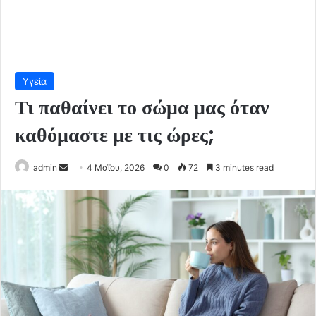
Υγεία
Τι παθαίνει το σώμα μας όταν
καθόμαστε με τις ώρες;
Send
admin
4 Μαΐου, 2026
0
72
3 minutes read
an
email