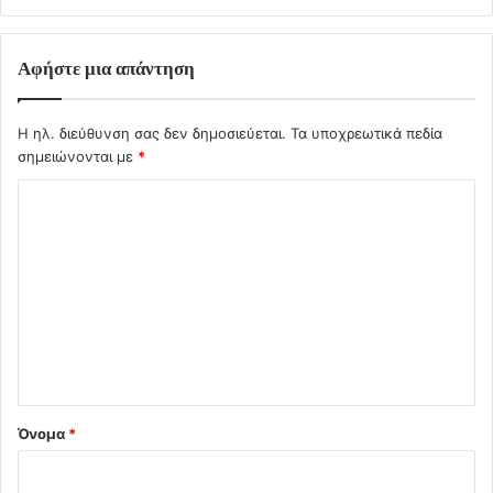
Αφήστε μια απάντηση
Η ηλ. διεύθυνση σας δεν δημοσιεύεται.
Τα υποχρεωτικά πεδία
σημειώνονται με
*
Σ
χ
ό
λ
ι
ο
*
Όνομα
*