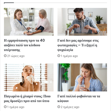
Η εμμηνόπαυση πριν τα 40
Γιατί δεν μας αρέσουμε στις
αυξάνει πολύ τον κίνδυνο
φωτογραφίες – Τι εξηγεί η
υπέρτασης
ψυχολογία
21 ώρες ago
1 ημέρα ago
Παγωμένο ή χλιαρό ντους; Ποιο
Γιατί πολλοί φοβούνται να τα
μας δροσίζει πριν από τον ύπνο
κόψουν
1 ημέρα ago
2 ημέρες ago