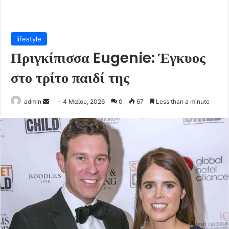
lifestyle
Πριγκίπισσα Eugenie: Έγκυος
στο τρίτο παιδί της
Send
admin
4 Μαΐου, 2026
0
67
Less than a minute
an
email