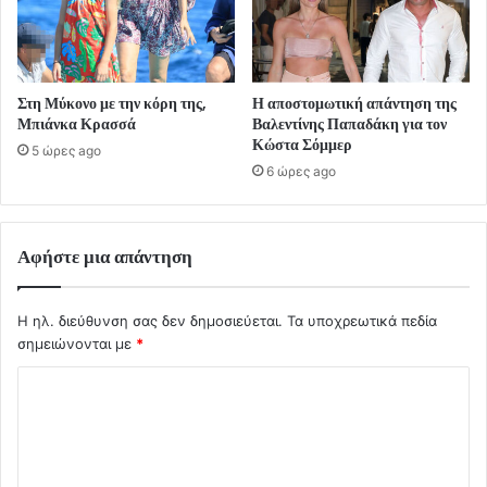
Στη Μύκονο με την κόρη της,
Η αποστομωτική απάντηση της
Μπιάνκα Κρασσά
Βαλεντίνης Παπαδάκη για τον
Κώστα Σόμμερ
5 ώρες ago
6 ώρες ago
Αφήστε μια απάντηση
Η ηλ. διεύθυνση σας δεν δημοσιεύεται.
Τα υποχρεωτικά πεδία
σημειώνονται με
*
Σ
χ
ό
λ