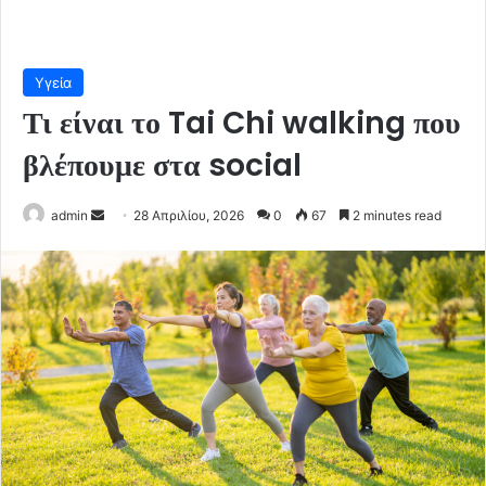
Υγεία
Τι είναι το Tai Chi walking που
βλέπουμε στα social
Send
admin
28 Απριλίου, 2026
0
67
2 minutes read
an
email