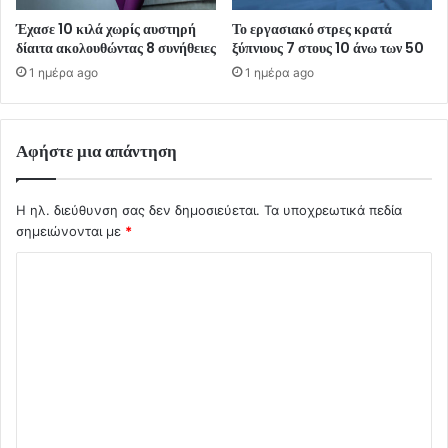
Έχασε 10 κιλά χωρίς αυστηρή
Το εργασιακό στρες κρατά
δίαιτα ακολουθώντας 8 συνήθειες
ξύπνιους 7 στους 10 άνω των 50
1 ημέρα ago
1 ημέρα ago
Αφήστε μια απάντηση
Η ηλ. διεύθυνση σας δεν δημοσιεύεται.
Τα υποχρεωτικά πεδία
σημειώνονται με
*
Σ
χ
ό
λ
ι
ο
*