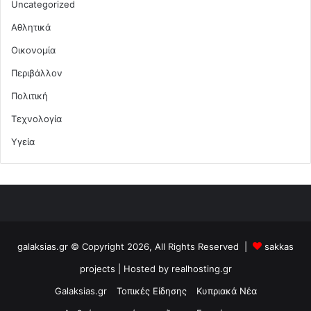
Uncategorized
Αθλητικά
Οικονομία
Περιβάλλον
Πολιτική
Τεχνολογία
Υγεία
galaksias.gr © Copyright 2026, All Rights Reserved |
sakkas
projects
| Hosted by
realhosting.gr
Galaksias.gr
Τοπικές Είδησης
Κυπριακά Νέα