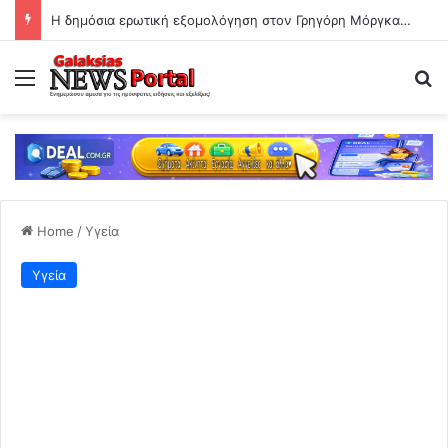
Η δημόσια ερωτική εξομολόγηση στον Γρηγόρη Μόργκαν – «Όνειρό μου ένας άντρας σαν εσένα»
Menu
Se
Home
/
Υγεία
Υγεία