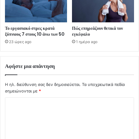
Το εργασιακό στρες κρατά
Πώς επηρεάζουν θετικά τον
ξύπνιους 7 στους 10 άνω των 50
εγκέφαλο
23 ώρες ago
1 ημέρα ago
Αφήστε μια απάντηση
Η ηλ. διεύθυνση σας δεν δημοσιεύεται.
Τα υποχρεωτικά πεδία
σημειώνονται με
*
Σ
χ
ό
λ