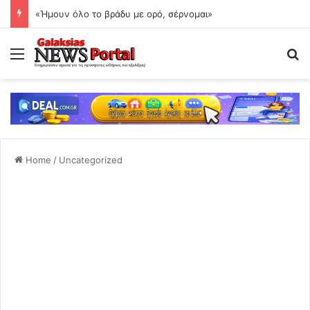
«Ήμουν όλο το βράδυ με ορό, σέρνομαι»
Menu
Se
Home
/
Uncategorized