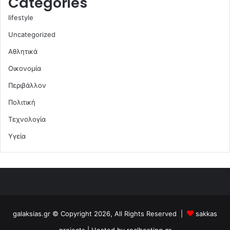
Categories
lifestyle
Uncategorized
Αθλητικά
Οικονομία
Περιβάλλον
Πολιτική
Τεχνολογία
Υγεία
galaksias.gr © Copyright 2026, All Rights Reserved |
sakkas
projects
| Hosted by
realhosting.gr