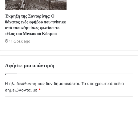
Έκρηξη της Σαντορίνης: Ο
θάνατος ενός εφήβου που πνίγηκε
από τσουνάμι ίσως φωτίσει το
τέλος του Μινωικού Κόσμου
11 ώρες ago
Αφήστε μια απάντηση
Η ηλ. διεύθυνση σας δεν δημοσιεύεται.
Τα υποχρεωτικά πεδία
σημειώνονται με
*
Σ
χ
ό
λ
ι