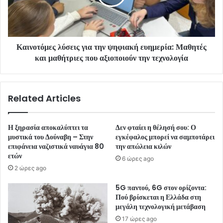
Καινοτόμες λύσεις για την ψηφιακή ευημερία: Μαθητές
και μαθήτριες που αξιοποιούν την τεχνολογία
Related Articles
Η ξηρασία αποκαλύπτει τα
Δεν φταίει η θέλησή σου: Ο
μυστικά του Δούναβη – Στην
εγκέφαλος μπορεί να σαμποτάρει
επιφάνεια ναζιστικά ναυάγια 80
την απώλεια κιλών
ετών
6 ώρες ago
2 ώρες ago
5G παντού, 6G στον ορίζοντα:
Πού βρίσκεται η Ελλάδα στη
μεγάλη τεχνολογική μετάβαση
17 ώρες ago