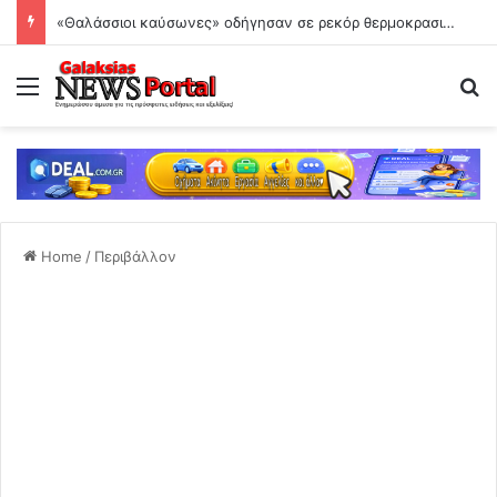
«Θαλάσσιοι καύσωνες» οδήγησαν σε ρεκόρ θερμοκρασιών τον Ιούλιο – Στους 33 βαθμούς η Μεσόγειος
Menu
Se
Home
/
Περιβάλλον