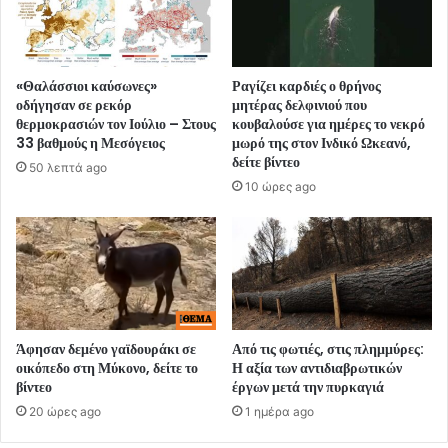
«Θαλάσσιοι καύσωνες»
Ραγίζει καρδιές ο θρήνος
οδήγησαν σε ρεκόρ
μητέρας δελφινιού που
θερμοκρασιών τον Ιούλιο – Στους
κουβαλούσε για ημέρες το νεκρό
33 βαθμούς η Μεσόγειος
μωρό της στον Ινδικό Ωκεανό,
δείτε βίντεο
50 λεπτά ago
10 ώρες ago
Άφησαν δεμένο γαϊδουράκι σε
Από τις φωτιές, στις πλημμύρες:
οικόπεδο στη Μύκονο, δείτε το
Η αξία των αντιδιαβρωτικών
βίντεο
έργων μετά την πυρκαγιά
20 ώρες ago
1 ημέρα ago