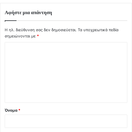
Αφήστε μια απάντηση
Η ηλ. διεύθυνση σας δεν δημοσιεύεται.
Τα υποχρεωτικά πεδία
σημειώνονται με
*
Σ
χ
ό
λ
ι
ο
*
Όνομα
*