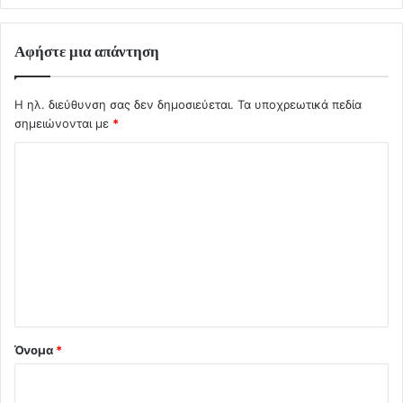
Αφήστε μια απάντηση
Η ηλ. διεύθυνση σας δεν δημοσιεύεται.
Τα υποχρεωτικά πεδία
σημειώνονται με
*
Σ
χ
ό
λ
ι
ο
*
Όνομα
*