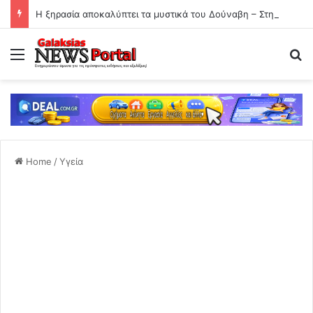
Η ξηρασία αποκαλύπτει τα μυστικά του Δούναβη – Στην επιφάνεια ναζιστικά ναυάγια 80 ετών
Menu
Se
Home
/
Υγεία