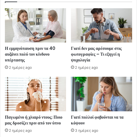
Η εμμηνόπαυση πριν τα 40
Γιατί δεν μας αρέσουμε στις
αυξάνει πολύ τον κίνδυνο
φωτογραφίες – Τι εξηγεί η
υπέρτασης
ψυχολογία
2 ημέρες ago
2 ημέρες ago
Παγωμένο ή χλιαρό ντους; Ποιο
Γιατί πολλοί φοβούνται να τα
μας δροσίζει πριν από τον ύπνο
κόψουν
2 ημέρες ago
3 ημέρες ago