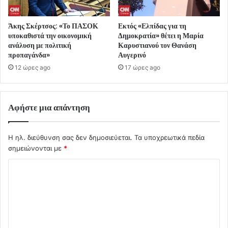
Άκης Σκέρτσος: «Το ΠΑΣΟΚ
Εκτός «Ελπίδας για τη
υποκαθιστά την οικονομική
Δημοκρατία» θέτει η Μαρία
ανάλυση με πολιτική
Καρυστιανού τον Θανάση
προπαγάνδα»
Αυγερινό
12 ώρες ago
17 ώρες ago
Αφήστε μια απάντηση
Η ηλ. διεύθυνση σας δεν δημοσιεύεται.
Τα υποχρεωτικά πεδία
σημειώνονται με
*
Σ
χ
ό
λ
ι