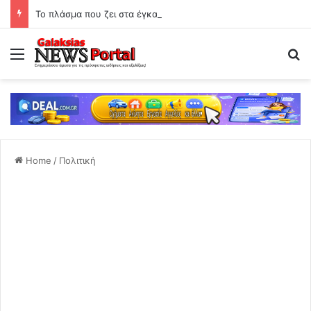
Το πλάσμα που ζει στα έγκατα της Γης: Ο «διάβολος-σκώληκας» που αψηφά τους κανόνες της ζωής
Menu
Se
Home
/
Πολιτική