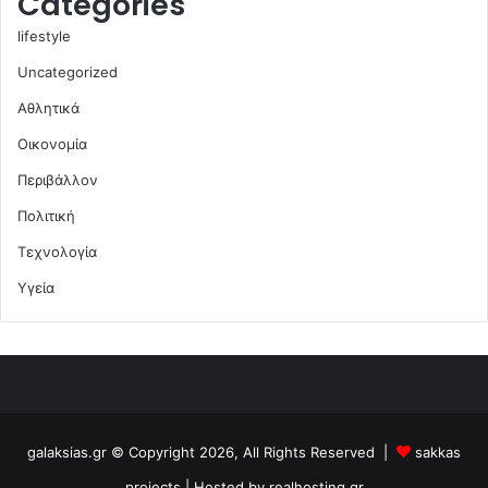
Categories
lifestyle
Uncategorized
Αθλητικά
Οικονομία
Περιβάλλον
Πολιτική
Τεχνολογία
Υγεία
galaksias.gr © Copyright 2026, All Rights Reserved |
sakkas
projects
| Hosted by
realhosting.gr