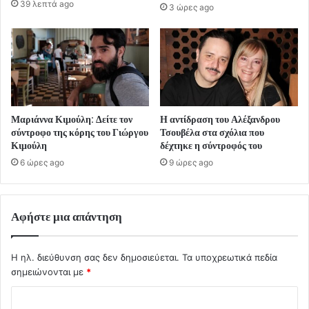
39 λεπτά ago
3 ώρες ago
Μαριάννα Κιμούλη: Δείτε τον
Η αντίδραση του Αλέξανδρου
σύντροφο της κόρης του Γιώργου
Τσουβέλα στα σχόλια που
Κιμούλη
δέχτηκε η σύντροφός του
6 ώρες ago
9 ώρες ago
Αφήστε μια απάντηση
Η ηλ. διεύθυνση σας δεν δημοσιεύεται.
Τα υποχρεωτικά πεδία
σημειώνονται με
*
Σ