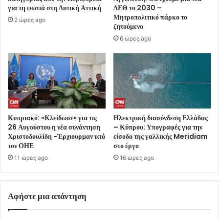
για τη φωτιά στη Δυτική Αττική
ΔΕΘ το 2030 –
Μητροπολιτικό πάρκο το
2 ώρες ago
ζητούμενο
6 ώρες ago
Κυπριακό: «Κλείδωσε» για τις
Ηλεκτρική διασύνδεση Ελλάδας
26 Αυγούστου η νέα συνάντηση
– Κύπρου: Υπογραφές για την
Χριστοδουλίδη -Έρχιουρμαν υπό
είσοδο της γαλλικής Meridiam
τον ΟΗΕ
στο έργο
11 ώρες ago
16 ώρες ago
Αφήστε μια απάντηση