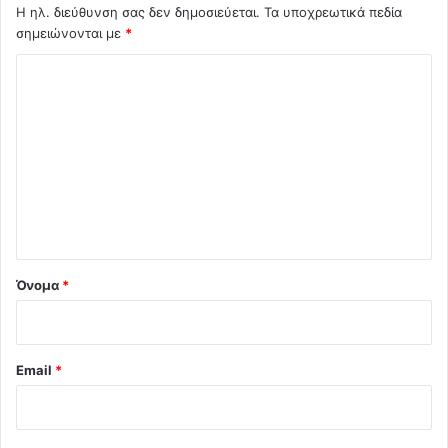
Η ηλ. διεύθυνση σας δεν δημοσιεύεται.
Τα υποχρεωτικά πεδία
σημειώνονται με
*
Σ
χ
ό
λ
ι
ο
*
Όνομα
*
Email
*