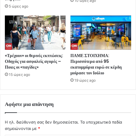
10 ώρες ago
5 ώρες ago
«Τρέχουν» οι θερινές εκπτώσεις:
ΠΑΜΕ ΣΤΟΙΧΗΜΑ:
Οδηγός για ασφαλείς αγορές –
Περισσότερα από 95
Ποιες οι «παγίδες»
εκατομμύρια ευρώ σε κέρδη
μοίρασε τον Ιούλιο
15 ώρες ago
19 ώρες ago
Αφήστε μια απάντηση
Η ηλ. διεύθυνση σας δεν δημοσιεύεται.
Τα υποχρεωτικά πεδία
σημειώνονται με
*