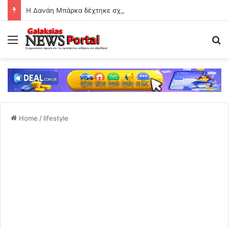
Η Δανάη Μπάρκα δέχτηκε σχόλιο ότι έχει κάνει πλαστική επέμβαση!
Menu
Se
Home
/
lifestyle