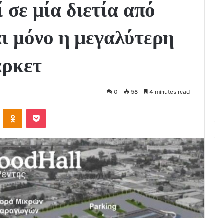
 σε μία διετία από
αι μόνο η μεγαλύτερη
άρκετ
0
58
4 minutes read
VKontakte
Odnoklassniki
Pocket