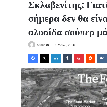
Σκλαβενίτης: Γιατί
σήμερα δεν θα είν
αλυσίδα σούπερ μ
Send
admin
9 Μαΐου, 2026
an
Facebook
X
LinkedIn
Tumblr
Pinterest
Reddit
email