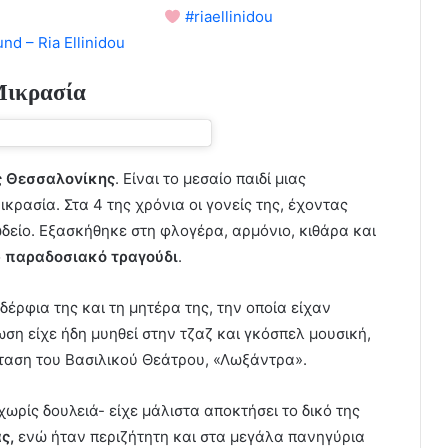
λόγια κ την αγάπη σας
#riaellinidou
nd – Ria Ellinidou
 Μικρασία
ς Θεσσαλονίκης
. Είναι το μεσαίο παιδί μιας
ικρασία. Στα 4 της χρόνια οι γονείς της, έχοντας
ωδείο. Εξασκήθηκε στη φλογέρα, αρμόνιο, κιθάρα και
ο
παραδοσιακό τραγούδι
.
δέρφια της και τη μητέρα της, την οποία είχαν
ωση είχε ήδη μυηθεί στην τζαζ και γκόσπελ μουσική,
ταση του Βασιλικού Θεάτρου, «Λωξάντρα».
χωρίς δουλειά- είχε μάλιστα αποκτήσει το δικό της
ς,
ενώ ήταν περιζήτητη και στα μεγάλα πανηγύρια