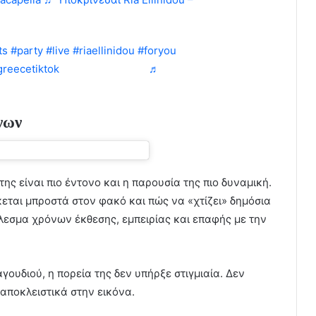
ts
#party
#live
#riaellinidou
#foryou
greecetiktok
@gio_michailidis
♬
νων
της είναι πιο έντονο και η παρουσία της πιο δυναμική.
κεται μπροστά στον φακό και πώς να «χτίζει» δημόσια
έλεσμα χρόνων έκθεσης, εμπειρίας και επαφής με την
ουδιού, η πορεία της δεν υπήρξε στιγμιαία. Δεν
αποκλειστικά στην εικόνα.