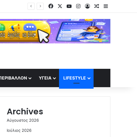
Facebook
X
YouTube
Instagram
Log In
Random Article
Sidebar
ΣΕΦ: Το Ελεγκτικό ακύρωσε τον διαγωνισμό για ενεργειακη αναβάθμιση – Ορισε νέο για τις 10 Σεπτέμβρη
ΠΕΡΙΒΆΛΛΟΝ
ΥΓΕΊΑ
LIFESTYLE
Archives
Αύγουστος 2026
Ιούλιος 2026