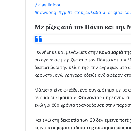
@riaellinidou
Ευχαριστώ πολύ για τα όμορφα 
#newsong
#fyp
#τικτοκ_ελλαδα
♬ original sou
Με ρίζες από τον Πόντο και την
Γεννήθηκε και μεγάλωσε στην
Καλαμαριά τη
οικογένειας με ρίζες από τον Πόντο και την Μ
διαπιστώσει την κλίση της, την έγραψαν στο 
κρουστά, ενώ γρήγορα έδειξε ενδιαφέρον στ
Μάλιστα είχε φτιάξει ένα συγκρότημα με τα α
ονομάσει «
Γραικοί
». Φτάνοντας στην ενηλικί
ενώ για δύο χρόνια τραγουδούσε στην παράσ
Και ενώ στη δεκαετία των 20 δεν έμεινε ποτέ 
κοινό
στα ρεμπετάδικα της συμπρωτεύουσα