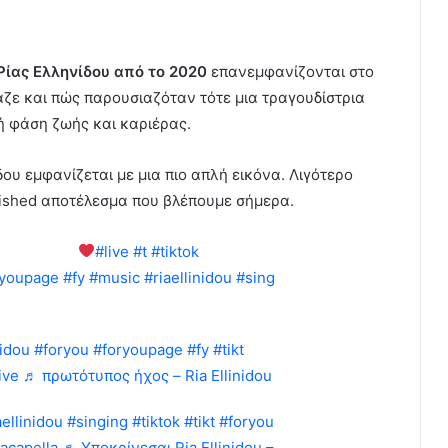
 Ρίας Ελληνίδου από το 2020
επανεμφανίζονται στο
αζε και πώς παρουσιαζόταν τότε μια τραγουδίστρια
ή φάση ζωής και καριέρας.
δου εμφανίζεται με μια πιο απλή εικόνα. Λιγότερο
olished αποτέλεσμα που βλέπουμε σήμερα.
ένο Γιάννη
#live
#t
#tiktok
ryoupage
#fy
#music
#riaellinidou
#sing
nidou
#foryou
#foryoupage
#fy
#tikt
ive
♬ πρωτότυπος ήχος – Ria Ellinidou
aellinidou
#singing
#tiktok
#tikt
#foryou
acapella
♬ Υποκρίνεσαι Ria Ellinidou –