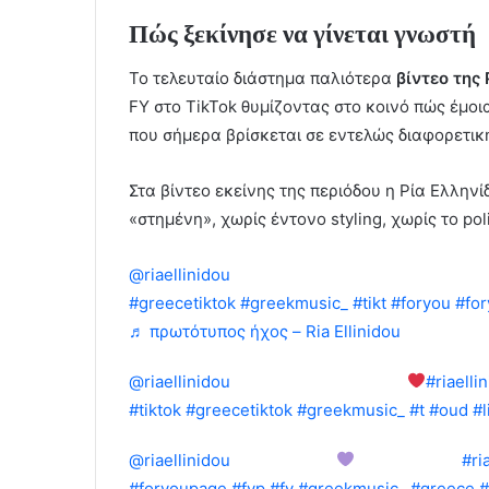
Πώς ξεκίνησε να γίνεται γνωστή
Το τελευταίο διάστημα παλιότερα
βίντεο της
FY στο TikTok θυμίζοντας στο κοινό πώς έμοι
που σήμερα βρίσκεται σε εντελώς διαφορετικ
Στα βίντεο εκείνης της περιόδου η Ρία Ελληνί
«στημένη», χωρίς έντονο styling, χωρίς το p
@riaellinidou
Όλοι έχουμε έστω έναν αγαπημ
#greecetiktok
#greekmusic_
#tikt
#foryou
#fo
♬ πρωτότυπος ήχος – Ria Ellinidou
@riaellinidou
Παίζω με μεράκι Ούτι
#riaelli
#tiktok
#greecetiktok
#greekmusic_
#t
#oud
#l
@riaellinidou
Αφιερωμένο
Υποκρίνεσαι
#ri
#foryoupage
#fyp
#fy
#greekmusic_
#greece
#