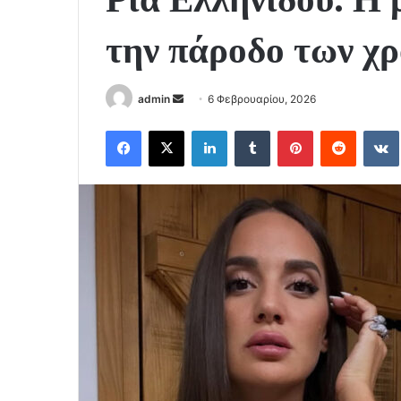
την πάροδο των χ
Send
admin
6 Φεβρουαρίου, 2026
an
Facebook
X
LinkedIn
Tumblr
Pinterest
Reddit
email