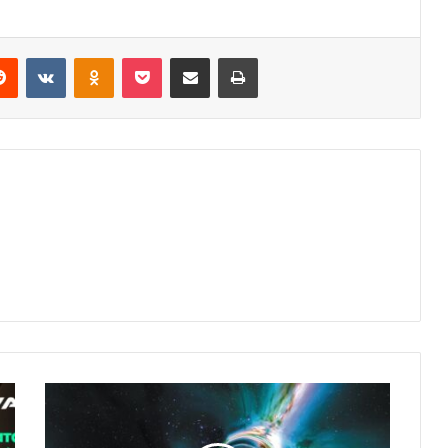
erest
Reddit
VKontakte
Odnoklassniki
Pocket
Share via Email
Print