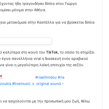
ι έχοντας ήδη τραγουδήσει δίπλα στον Γιώργο
μίσει μόνιμα στην Αθήνα.
χεια μετακόμισε στην Καστέλλα για να βρίσκεται δίπλα
εί καλύτερα στο κοινό του
TikTok
, το οποίο τη στηρίζει
 έγινε πανελλήνια viral η διασκευή ενός αραβικού
α γίνει η μεγαλύτερη λαϊκή επιτυχία της σεζόν.
VOG CLUB Athens
#riaellinidou
#ria
zoukia
#livemusic
♬ original sound –
ει να ασχολούνται με την προσωπική μου ζωή, θέλω