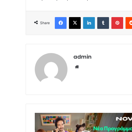
Facebook
X
LinkedIn
Tumblr
Pint
Share
admin
Website