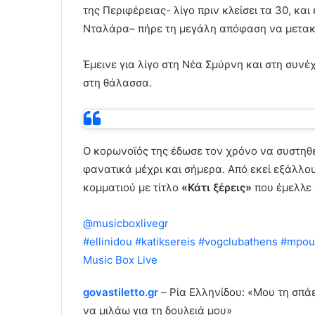
της Περιφέρειας- λίγο πριν κλείσει τα 30, κα
Νταλάρα– πήρε τη μεγάλη απόφαση να μετακο
Έμεινε για λίγο στη Νέα Σμύρνη και στη συνέ
στη θάλασσα.
Ο κορωνοϊός της έδωσε τον χρόνο να συστηθ
φανατικά μέχρι και σήμερα. Από εκεί εξάλλου
κομματιού με τίτλο
«Κάτι ξέρεις»
που έμελλε ν
@musicboxlivegr
Κάτι ξέρεις ~ Ρία Ελληνίδου
#ellinidou
#katiksereis
#vogclubathens
#mpou
Music Box Live
govastiletto.gr
– Ρία Ελληνίδου: «Μου τη σπά
να μιλάω για τη δουλειά μου»