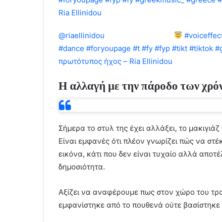
Ria Ellinidou
@riaellinidou
Η ώρα του παιδιού
#voiceffec
#dance
#foryoupage
#t
#fy
#fyp
#tikt
#tiktok
#
πρωτότυπος ήχος – Ria Ellinidou
Η αλλαγή με την πάροδο των χρό
Σήμερα το στυλ της έχει αλλάξει, το μακιγιάζ 
Είναι εμφανές ότι πλέον γνωρίζει πώς να στέ
εικόνα, κάτι που δεν είναι τυχαίο αλλά αποτ
δημοσιότητα.
Αξίζει να αναφέρουμε πως στον χώρο του τραγ
εμφανίστηκε από το πουθενά ούτε βασίστηκε 