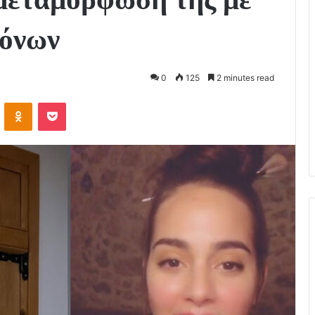
ρόνων
0
125
2 minutes read
VKontakte
Odnoklassniki
Pocket