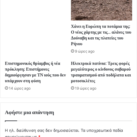
Χάνει η Ευρώπη τα ποτάμια της;
Ο νέος χάρτης με τις… αλάνες του
Δούναβη και τις πλατείες του
Ρήνου
9 ώρες ago
Επιστημονικός θρίαμβος ή νέα
Ηλεκτρικά πατίνια: Τρεις φορές
πρόκληση; Επιστήμονες
μεγαλύτερος ο κίνδυνος σοβαρού
δημιούργησαν με ΤΝ ιούς που δεν
τραυματισμού από ποδήλατα και
υπάρχουν στη φύση
μοτοσικλέτες
14 ώρες ago
19 ώρες ago
Αφήστε μια απάντηση
Η ηλ. διεύθυνση σας δεν δημοσιεύεται.
Τα υποχρεωτικά πεδία
σημειώνονται με
*