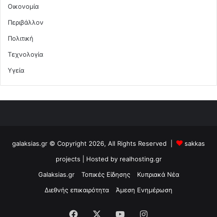
Οικονομία
Περιβάλλον
Πολιτική
Τεχνολογία
Υγεία
galaksias.gr © Copyright 2026, All Rights Reserved |
sakkas
projects
| Hosted by
realhosting.gr
Galaksias.gr
Τοπικές Είδησης
Κυπριακά Νέα
Διεθνής επικαιρότητα
Άμεση Ενημέρωση
Facebook
X
YouTube
Instagram