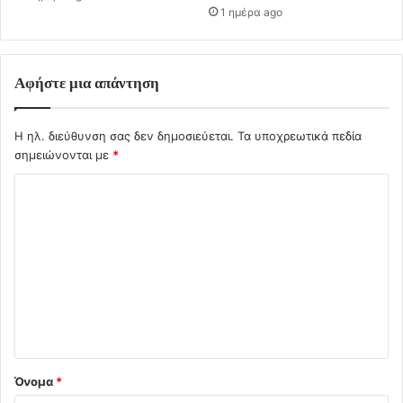
1 ημέρα ago
Αφήστε μια απάντηση
Η ηλ. διεύθυνση σας δεν δημοσιεύεται.
Τα υποχρεωτικά πεδία
σημειώνονται με
*
Σ
χ
ό
λ
ι
ο
*
Όνομα
*