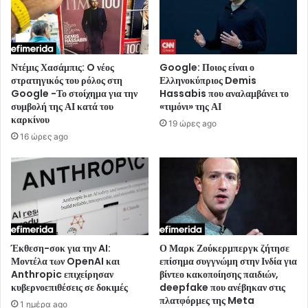
Ντέμις Χασάμπις: O νέος
Google: Ποιος είναι ο
στρατηγικός του ρόλος στη
Ελληνοκύπριος Demis
Google -Το στοίχημα για την
Hassabis που αναλαμβάνει το
συμβολή της ΑΙ κατά του
«τιμόνι» της ΑΙ
καρκίνου
19 ώρες ago
16 ώρες ago
Έκθεση-σοκ για την AI:
Ο Μαρκ Ζούκερμπεργκ ζήτησε
Μοντέλα των OpenAI και
επίσημα συγγνώμη στην Ινδία για
Anthropic επιχείρησαν
βίντεο κακοποίησης παιδιών,
κυβερνοεπιθέσεις σε δοκιμές
deepfake που ανέβηκαν στις
πλατφόρμες της Meta
1 ημέρα ago