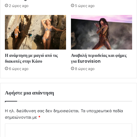
2 ώρες ago
5 ώρες ago
Η ανάρτηση με μαγιό από τις
Αναβολή περιοδείας και φήμες
διακοπές στην Κάσο
για Eurovision
6 ώρες ago
8 ώρες ago
Αφήστε μια απάντηση
Η ηλ. διεύθυνση σας δεν δημοσιεύεται.
Τα υποχρεωτικά πεδία
σημειώνονται με
*
Σ