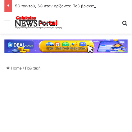
5G παντού, 6G στον ορίζοντα: Πού βρίσκεται η Ελλάδα στη μεγάλη τεχνολογική μετάβαση
Menu
Se
Home
/
Πολιτική