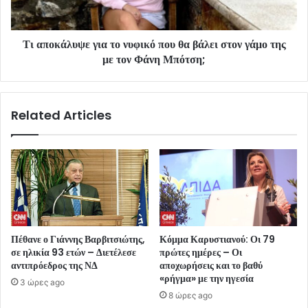
Τι αποκάλυψε για το νυφικό που θα βάλει στον γάμο της
με τον Φάνη Μπότση;
Related Articles
Πέθανε ο Γιάννης Βαρβιτσιώτης,
Κόμμα Καρυστιανού: Οι 79
σε ηλικία 93 ετών – Διετέλεσε
πρώτες ημέρες – Οι
αντιπρόεδρος της ΝΔ
αποχωρήσεις και το βαθύ
«ρήγμα» με την ηγεσία
3 ώρες ago
8 ώρες ago