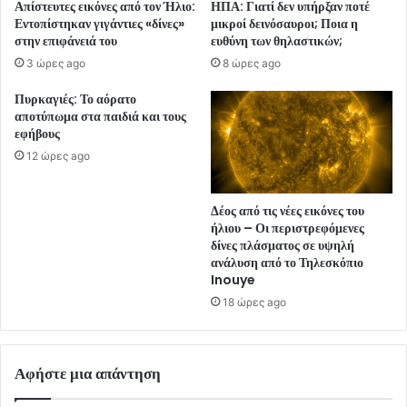
Απίστευτες εικόνες από τον Ήλιο:
ΗΠΑ: Γιατί δεν υπήρξαν ποτέ
Εντοπίστηκαν γιγάντιες «δίνες»
μικροί δεινόσαυροι; Ποια η
στην επιφάνειά του
ευθύνη των θηλαστικών;
3 ώρες ago
8 ώρες ago
Πυρκαγιές: Το αόρατο
αποτύπωμα στα παιδιά και τους
εφήβους
12 ώρες ago
Δέος από τις νέες εικόνες του
ήλιου – Οι περιστρεφόμενες
δίνες πλάσματος σε υψηλή
ανάλυση από το Τηλεσκόπιο
Inouye
18 ώρες ago
Αφήστε μια απάντηση