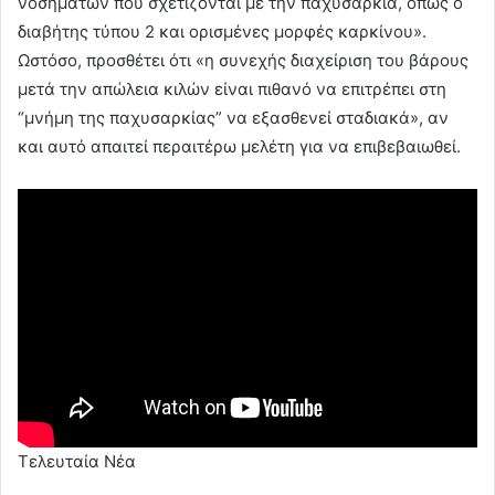
νοσημάτων που σχετίζονται με την παχυσαρκία, όπως ο
διαβήτης τύπου 2 και ορισμένες μορφές καρκίνου».
Ωστόσο, προσθέτει ότι «η συνεχής διαχείριση του βάρους
μετά την απώλεια κιλών είναι πιθανό να επιτρέπει στη
“μνήμη της παχυσαρκίας” να εξασθενεί σταδιακά», αν
και αυτό απαιτεί περαιτέρω μελέτη για να επιβεβαιωθεί.
Τελευταία Νέα