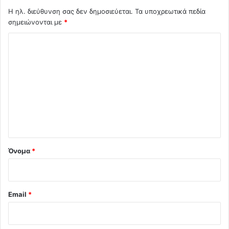
Η ηλ. διεύθυνση σας δεν δημοσιεύεται.
Τα υποχρεωτικά πεδία
σημειώνονται με
*
Σ
χ
ό
λ
ι
ο
*
Όνομα
*
Email
*