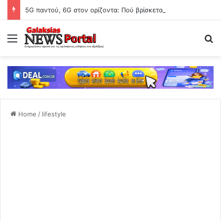
5G παντού, 6G στον ορίζοντα: Πού βρίσκεται η Ελλάδα στη μεγάλη τεχνολογική μετάβαση
Menu
Se
Home
/
lifestyle