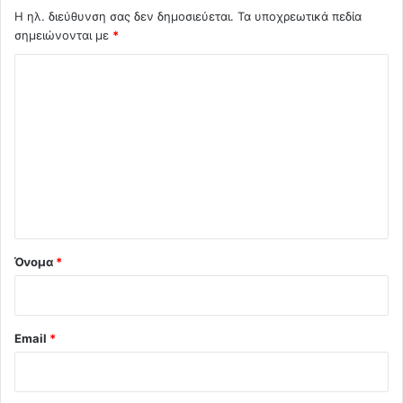
Η ηλ. διεύθυνση σας δεν δημοσιεύεται.
Τα υποχρεωτικά πεδία
σημειώνονται με
*
Σ
χ
ό
λ
ι
ο
*
Όνομα
*
Email
*