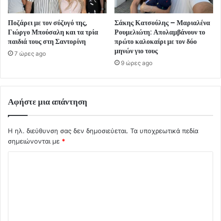
Ποζάρει με τον σύζυγό της,
Σάκης Κατσούλης – Μαριαλένα
Γιώργο Μπούσαλη και τα τρία
Ρουμελιώτη: Απολαμβάνουν το
παιδιά τους στη Σαντορίνη
πρώτο καλοκαίρι με τον δύο
μηνών γιο τους
7 ώρες ago
9 ώρες ago
Αφήστε μια απάντηση
Η ηλ. διεύθυνση σας δεν δημοσιεύεται.
Τα υποχρεωτικά πεδία
σημειώνονται με
*
Σ
χ
ό
λ
ι