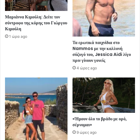
Μαριάννα Κιμούλη: Δείτε τον
σύντροφο της κόρης του Γιώργου
Κιμούλη
1 ώρα ago
Τα ερωτικά παιχνίδια στο
Nammos με την καλλονή
σύζυγό του, Jessica Aidi λίγο
πριν γίνουν γονείς
4 ώρες ago
«Ήμουν όλο το βράδυ με ορό,
σέρνομαι»
9 ώρες ago