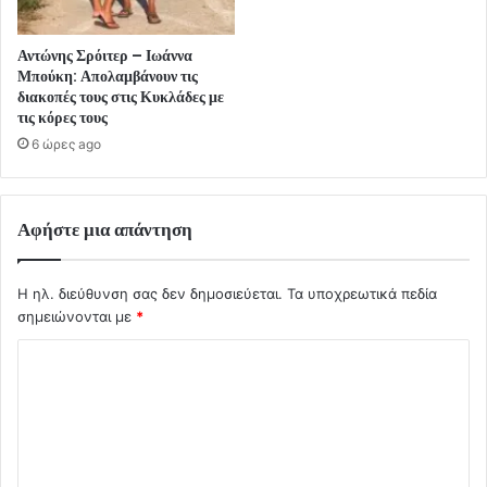
Αντώνης Σρόιτερ – Ιωάννα
Μπούκη: Απολαμβάνουν τις
διακοπές τους στις Κυκλάδες με
τις κόρες τους
6 ώρες ago
Αφήστε μια απάντηση
Η ηλ. διεύθυνση σας δεν δημοσιεύεται.
Τα υποχρεωτικά πεδία
σημειώνονται με
*
Σ
χ
ό
λ
ι