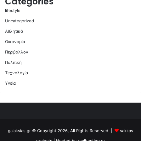
Categories
lifestyle
Uncategorized
Αθλητικά
Οικονομία
Περιβάλλον
Πολιτική
Τεχνολογία
Υγεία
galaksias.gr © Copyright 2026, All Rights Reserved |
sakkas
projects
| Hosted by
realhosting.gr