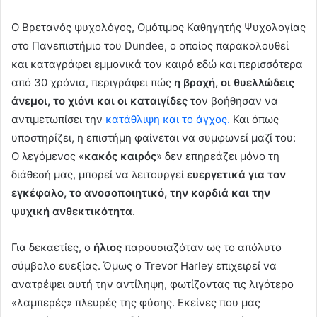
Ο Βρετανός ψυχολόγος, Ομότιμος Καθηγητής Ψυχολογίας
στο Πανεπιστήμιο του Dundee, ο οποίος παρακολουθεί
και καταγράφει εμμονικά τον καιρό εδώ και περισσότερα
από 30 χρόνια, περιγράφει πώς
η βροχή, οι θυελλώδεις
άνεμοι, το χιόνι και οι καταιγίδες
τον βοήθησαν να
αντιμετωπίσει την
κατάθλιψη και το άγχος.
Και όπως
υποστηρίζει, η επιστήμη φαίνεται να συμφωνεί μαζί του:
O λεγόμενος «
κακός καιρός
» δεν επηρεάζει μόνο τη
διάθεσή μας, μπορεί να λειτουργεί
ευεργετικά για τον
εγκέφαλο, το ανοσοποιητικό, την καρδιά και την
ψυχική ανθεκτικότητα
.
Για δεκαετίες, ο
ήλιος
παρουσιαζόταν ως το απόλυτο
σύμβολο ευεξίας. Όμως ο Trevor Harley επιχειρεί να
ανατρέψει αυτή την αντίληψη, φωτίζοντας τις λιγότερο
«λαμπερές» πλευρές της φύσης. Εκείνες που μας