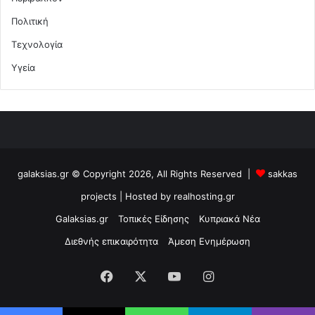
Πολιτική
Τεχνολογία
Υγεία
galaksias.gr © Copyright 2026, All Rights Reserved |
sakkas
projects
| Hosted by
realhosting.gr
Galaksias.gr
Τοπικές Είδησης
Κυπριακά Νέα
Διεθνής επικαιρότητα
Άμεση Ενημέρωση
Facebook
X
YouTube
Instagram