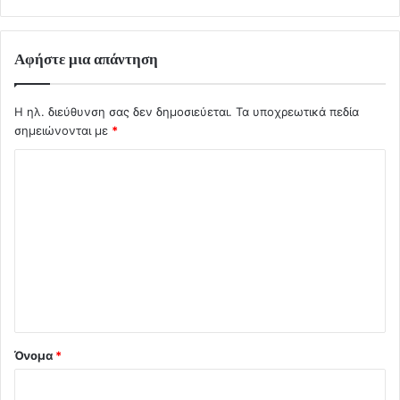
Αφήστε μια απάντηση
Η ηλ. διεύθυνση σας δεν δημοσιεύεται.
Τα υποχρεωτικά πεδία
σημειώνονται με
*
Σ
χ
ό
λ
ι
ο
*
Όνομα
*