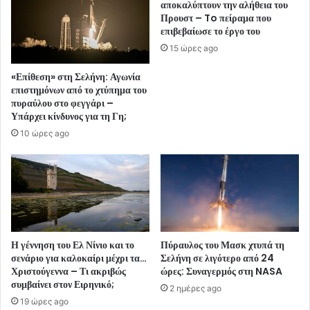
αποκαλύπτουν την αλήθεια του
Προυστ – To πείραμα που
επιβεβαίωσε το έργο του
15 ώρες ago
«Επίθεση» στη Σελήνη: Αγωνία
επιστημόνων από το χτύπημα του
πυραύλου στο φεγγάρι –
Υπάρχει κίνδυνος για τη Γη;
10 ώρες ago
Η γέννηση του Ελ Νίνιο και το
Πύραυλος του Μασκ χτυπά τη
σενάριο για καλοκαίρι μέχρι τα…
Σελήνη σε λιγότερο από 24
Χριστούγεννα – Τι ακριβώς
ώρες: Συναγερμός στη NASA
συμβαίνει στον Ειρηνικό;
2 ημέρες ago
19 ώρες ago