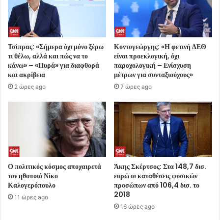
Τσίπρας: «Σήμερα όχι μόνο ξέρω
Κοντογεώργης: «Η φετινή ΔΕΘ
τι θέλω, αλλά και πώς να το
είναι προεκλογική, όχι
κάνω» – «Πυρά» για διαφθορά
παροχολογική – Ενίσχυση
και ακρίβεια
μέτρων για συνταξιούχους»
2 ώρες ago
7 ώρες ago
Ο πολιτικός κόσμος αποχαιρετά
Άκης Σκέρτσος: Στα 148,7 δισ.
τον ηθοποιό Νίκο
ευρώ οι καταθέσεις φυσικών
Καλογερόπουλο
προσώπων από 106,4 δισ. το
2018
11 ώρες ago
16 ώρες ago