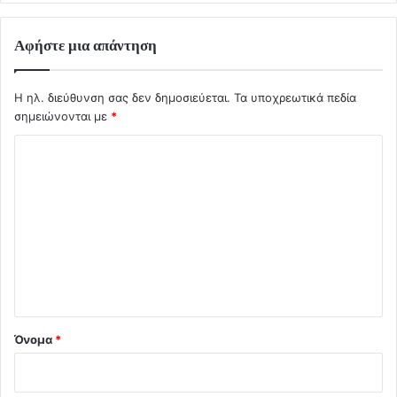
Αφήστε μια απάντηση
Η ηλ. διεύθυνση σας δεν δημοσιεύεται.
Τα υποχρεωτικά πεδία
σημειώνονται με
*
Σ
χ
ό
λ
ι
ο
*
Όνομα
*