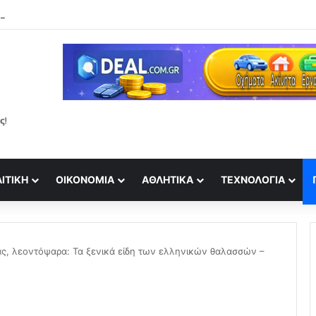
νητική αποκάλυψη για τη δηµιουργία οικογένειας με τον Tyler McBeth
ΙΤΙΚΉ
ΟΙΚΟΝΟΜΊΑ
ΑΘΛΗΤΙΚΆ
ΤΕΧΝΟΛΟΓΊΑ
ς, λεοντόψαρα: Τα ξενικά είδη των ελληνικών θαλασσών –