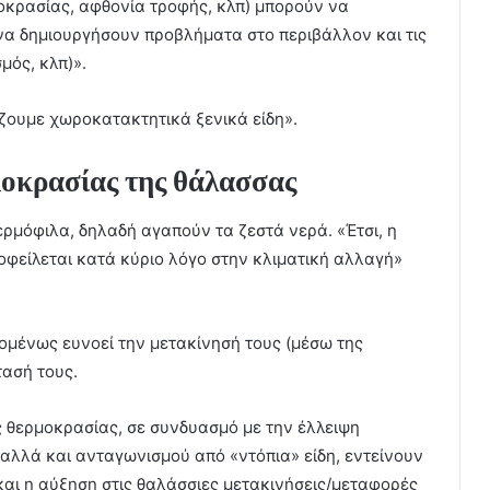
οκρασίας, αφθονία τροφής, κλπ) μπορούν να
να δημιουργήσουν προβλήματα στο περιβάλλον και τις
μός, κλπ)».
ουμε χωροκατακτητικά ξενικά είδη».
μοκρασίας της θάλασσας
θερμόφιλα, δηλαδή αγαπούν τα ζεστά νερά. «Έτσι, η
οφείλεται κατά κύριο λόγο στην κλιματική αλλαγή»
ομένως ευνοεί την μετακίνησή τους (μέσω της
τασή τους.
ς θερμοκρασίας, σε συνδυασμό με την έλλειψη
αλλά και ανταγωνισμού από «ντόπια» είδη, εντείνουν
και η αύξηση στις θαλάσσιες μετακινήσεις/μεταφορές