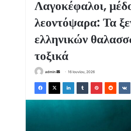
Λαγοκέφαλοι, μέδ
λεοντόψαρα: Τα ξε
ελληνικών θαλασσ
τοξικά
Send
admin
16 Ιουνίου, 2026
an
Facebook
X
LinkedIn
Tumblr
Pinterest
Reddit
email