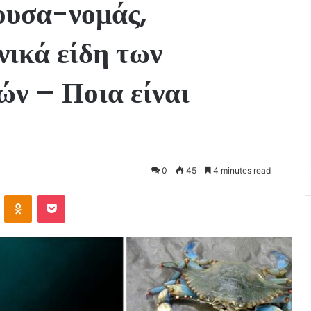
ουσα-νομάς,
νικά είδη των
ών – Ποια είναι
0
45
4 minutes read
VKontakte
Odnoklassniki
Pocket