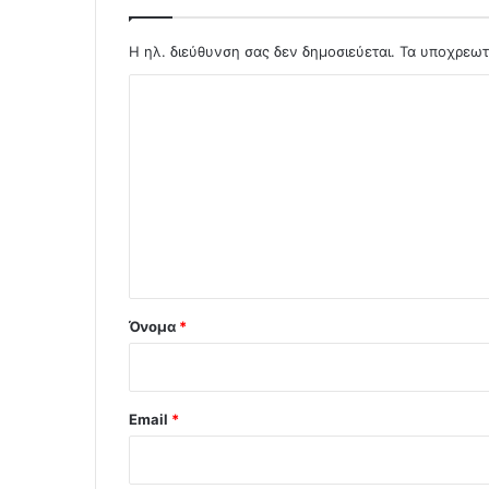
Η ηλ. διεύθυνση σας δεν δημοσιεύεται.
Τα υποχρεωτ
Σ
χ
ό
λ
ι
ο
*
Όνομα
*
Email
*