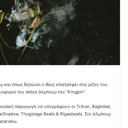
 και όπως δηλώνει ο ίδιος επιστρέφει στις ρίζες του.
κλοφορία του debut άλμπουμ του “Kingpin”.
 μουσική παραγωγή να υπογράφουν οι Tr4cer, Baghdad,
iteShadow, Thugstage Beats & Rigasbeats. Στο άλμπουμ
azaridou.