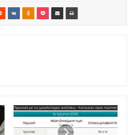
erest
Reddit
VKontakte
Odnoklassniki
Pocket
Share via Email
Print