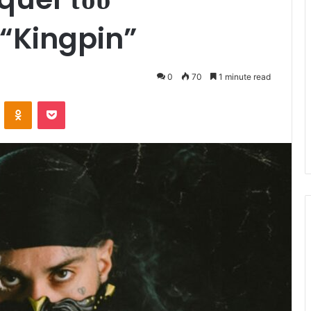
 “Kingpin”
0
70
1 minute read
VKontakte
Odnoklassniki
Pocket