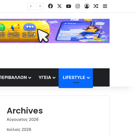
Facebook
X
YouTube
Instagram
Log In
Random Article
Sidebar
Νέα αποχώρηση από το κόμμα Καρυστιανού – Ο Νίκος Μπρουτζάκης καταγγέλει αυθαιρεσία και φίμωση
ΠΕΡΙΒΆΛΛΟΝ
ΥΓΕΊΑ
LIFESTYLE
Archives
Αύγουστος 2026
Ιούλιος 2026