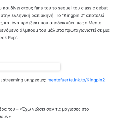
 και δίνει στους fans του το sequel του classic debut
στην ελληνική ραπ σκηνή. Το “Kingpin 2” αποτελεί
ς, και ένα πρότζεκτ που αποδεικνύει πως ο Mente
αμενόμενο άλμπουμ του μάλιστα πρωταγωνιστεί σε μια
eek Rap”.
ι streaming υπηρεσίες:
mentefuerte.lnk.to/Kingpin2
έρα του – «Έχω νιώσει σαν τις μάγισσες στο
ψουν»