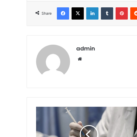
Facebook
X
LinkedIn
Tumblr
Pint
Share
admin
Website