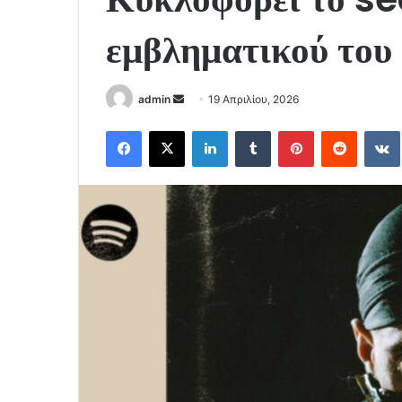
εμβληματικού του
Send
admin
19 Απριλίου, 2026
an
Facebook
X
LinkedIn
Tumblr
Pinterest
Reddit
email