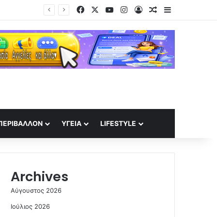
Facebook
X
YouTube
Instagram
Log In
Random Article
Sidebar
Δικαστήριο επέβαλε στη Meta πρόστιμο 567 εκατ. δολαρίων για βλάβες σε ανήλικους χρήστες -Τη χαρακτήρισε «δημόσια όχληση»
ΠΕΡΙΒΆΛΛΟΝ
ΥΓΕΊΑ
LIFESTYLE
Archives
Αύγουστος 2026
Ιούλιος 2026