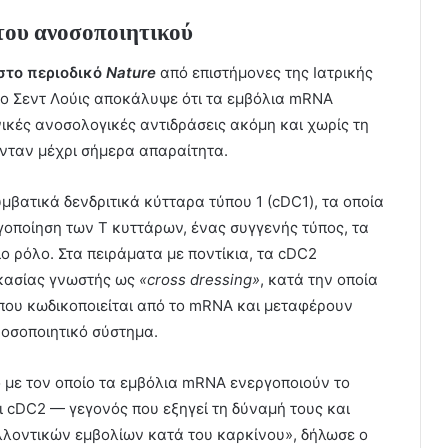
του ανοσοποιητικού
 στο περιοδικό
Nature
από επιστήμονες της Ιατρικής
το Σεντ Λούις αποκάλυψε ότι τα εμβόλια mRNA
κές ανοσολογικές αντιδράσεις ακόμη και χωρίς τη
νταν μέχρι σήμερα απαραίτητα.
υμβατικά δενδριτικά κύτταρα τύπου 1 (cDC1), τα οποία
γοποίηση των Τ κυττάρων, ένας συγγενής τύπος, τα
ο ρόλο. Στα πειράματα με ποντίκια, τα cDC2
ικασίας γνωστής ως
«cross dressing»
, κατά την οποία
που κωδικοποιείται από το mRNA και μεταφέρουν
νοσοποιητικό σύστημα.
 με τον οποίο τα εμβόλια mRNA ενεργοποιούν το
 cDC2 — γεγονός που εξηγεί τη δύναμή τους και
λλοντικών εμβολίων κατά του καρκίνου», δήλωσε ο