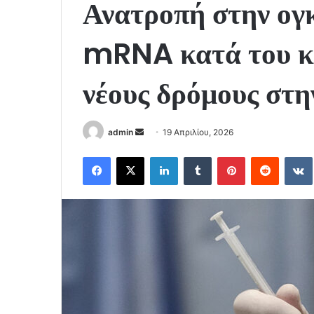
Ανατροπή στην ογ
mRNA κατά του κα
νέους δρόμους στη
Send
admin
19 Απριλίου, 2026
an
Facebook
X
LinkedIn
Tumblr
Pinterest
Reddit
email