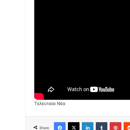
Τελευταία Νέα
Facebook
X
LinkedIn
Tumblr
Pint
Share