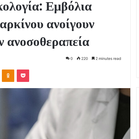
κολογία: Εμβόλια
ρκίνου ανοίγουν
ν ανοσοθεραπεία
0
220
2 minutes read
VKontakte
Odnoklassniki
Pocket